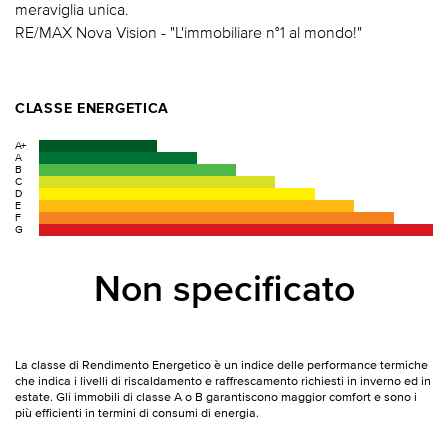
meraviglia unica.
RE/MAX Nova Vision - "L'immobiliare n°1 al mondo!"
CLASSE ENERGETICA
A+
A
B
C
D
E
F
G
Non specificato
La classe di Rendimento Energetico è un indice delle performance termiche
che indica i livelli di riscaldamento e raffrescamento richiesti in inverno ed in
estate. Gli immobili di classe A o B garantiscono maggior comfort e sono i
più efficienti in termini di consumi di energia.