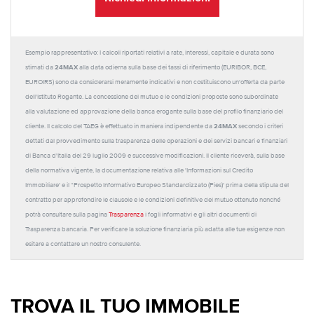
Esempio rappresentativo: I calcoli riportati relativi a rate, interessi, capitale e durata sono
24MAX
stimati da
alla data odierna sulla base dei tassi di riferimento (EURIBOR, BCE,
EUROIRS) sono da considerarsi meramente indicativi e non costituiscono un'offerta da parte
dell'Istituto Rogante. La concessione del mutuo e le condizioni proposte sono subordinate
alla valutazione ed approvazione della banca erogante sulla base del profilo finanziario del
24MAX
cliente. Il calcolo del TAEG è effettuato in maniera indipendente da
secondo i criteri
dettati dal provvedimento sulla trasparenza delle operazioni e dei servizi bancari e finanziari
di Banca d'Italia del 29 luglio 2009 e successive modificazioni. Il cliente riceverà, sulla base
della normativa vigente, la documentazione relativa alle 'Informazioni sul Credito
Immobiliare' e il “Prospetto Informativo Europeo Standardizzato (Pies)' prima della stipula del
contratto per approfondire le clausole e le condizioni definitive del mutuo ottenuto nonché
potrà consultare sulla pagina
Trasparenza
i fogli informativi e gli altri documenti di
Trasparenza bancaria. Per verificare la soluzione finanziaria più adatta alle tue esigenze non
esitare a contattare un nostro consulente.
TROVA IL TUO IMMOBILE