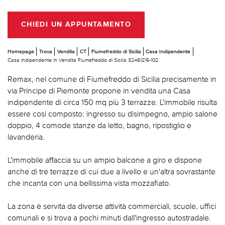
CHIEDI UN APPUNTAMENTO
Homepage
Trova
Vendita
CT
Fiumefreddo di Sicilia
Casa Indipendente
Casa Indipendente In Vendita Fiumefreddo di Sicilia 32461215-102
Remax, nel comune di Fiumefreddo di Sicilia precisamente in
via Principe di Piemonte propone in vendita una Casa
indipendente di circa 150 mq più 3 terrazze. L'immobile risulta
essere cosi composto: ingresso su disimpegno, ampio salone
doppio, 4 comode stanze da letto, bagno, ripostiglio e
lavanderia.
L'immobile affaccia su un ampio balcone a giro e dispone
anche di tre terrazze di cui due a livello e un'altra sovrastante
che incanta con una bellissima vista mozzafiato.
La zona è servita da diverse attività commerciali, scuole, uffici
comunali e si trova a pochi minuti dall'ingresso autostradale.