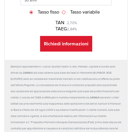
Tasso fisso
Tasso variabile
TAN
2,70%
TAEG
2,84%
Richiedi informazioni
Esempio rappresentativo: I calcoli riportati relativi a rate, interessi, capitale e durata sono
24MAX
stimati da
alla data odierna sulla base dei tassi di riferimento (EURIBOR, BCE,
EUROIRS) sono da considerarsi meramente indicativi e non costituiscono un'offerta da parte
dell'Istituto Rogante. La concessione del mutuo e le condizioni proposte sono subordinate
alla valutazione ed approvazione della banca erogante sulla base del profilo finanziario del
24MAX
cliente. Il calcolo del TAEG è effettuato in maniera indipendente da
secondo i criteri
dettati dal provvedimento sulla trasparenza delle operazioni e dei servizi bancari e finanziari
di Banca d'Italia del 29 luglio 2009 e successive modificazioni. Il cliente riceverà, sulla base
della normativa vigente, la documentazione relativa alle 'Informazioni sul Credito
Immobiliare' e il “Prospetto Informativo Europeo Standardizzato (Pies)' prima della stipula del
contratto per approfondire le clausole e le condizioni definitive del mutuo ottenuto nonché