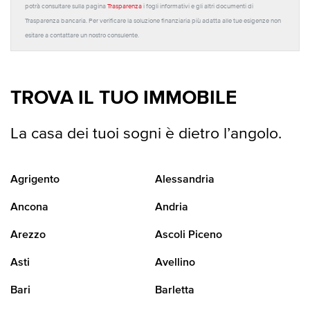
potrà consultare sulla pagina
Trasparenza
i fogli informativi e gli altri documenti di
Trasparenza bancaria. Per verificare la soluzione finanziaria più adatta alle tue esigenze non
esitare a contattare un nostro consulente.
TROVA IL TUO IMMOBILE
La casa dei tuoi sogni è dietro l’angolo.
Agrigento
Alessandria
Ancona
Andria
Arezzo
Ascoli Piceno
Asti
Avellino
Bari
Barletta