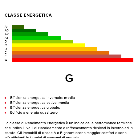
CLASSE ENERGETICA
A4
A3
A2
A1
B
C
D
E
F
G
G
Efficienza energetica invernale:
media
Efficienza energetica estiva:
media
Efficienza energetica globale:
Edificio a energia quasi zero
La classe di Rendimento Energetico è un indice delle performance termiche
che indica i livelli di riscaldamento e raffrescamento richiesti in inverno ed in
estate. Gli immobili di classe A o B garantiscono maggior comfort e sono i
più efficienti in termini di consumi di energia.