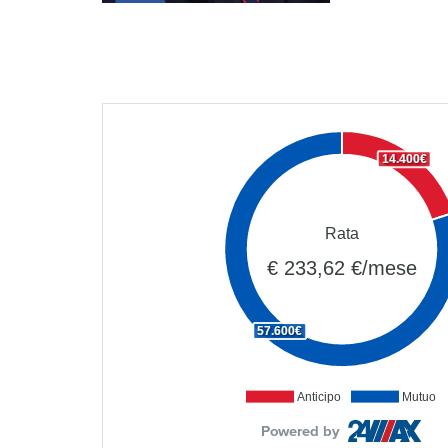
14.400€
Rata
€ 233,62 €/mese
57.600€
Anticipo
Mutuo
Powered by