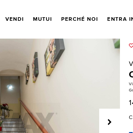
VENDI
MUTUI
PERCHÉ NOI
ENTRA I
V
Vi
G
1
C