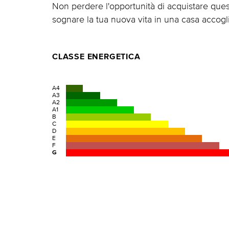
Non perdere l'opportunità di acquistare ques
sognare la tua nuova vita in una casa accogl
CLASSE ENERGETICA
A4
A3
A2
A1
B
C
D
E
F
G