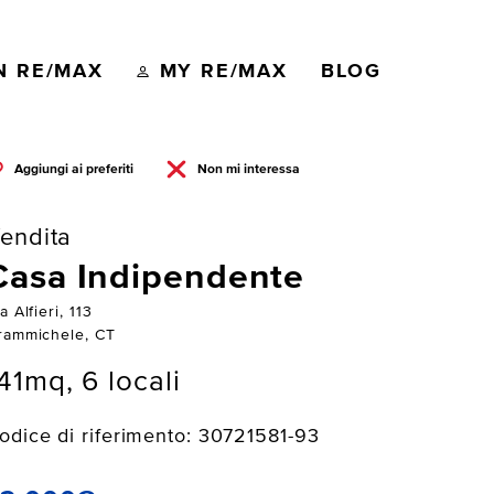
N RE/MAX
MY RE/MAX
BLOG
Aggiungi ai preferiti
Non mi interessa
endita
Casa Indipendente
a Alfieri, 113
rammichele, CT
41mq, 6 locali
odice di riferimento: 30721581-93