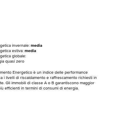
rgetica invernale:
media
getica estiva:
media
getica globale:
gia quasi zero
imento Energetico è un indice delle performance
 i livelli di riscaldamento e raffrescamento richiesti in
te. Gli immobili di classe A o B garantiscono maggior
ù efficienti in termini di consumi di energia.