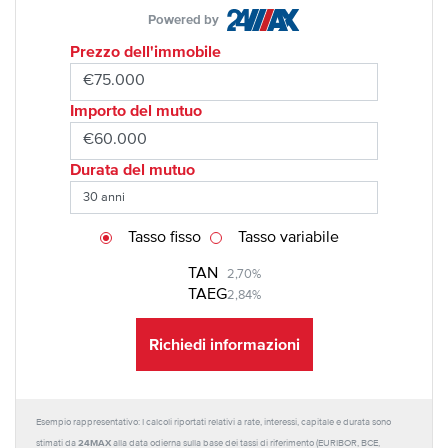
Powered by
Prezzo dell'immobile
Importo del mutuo
Durata del mutuo
Tasso fisso
Tasso variabile
TAN
2,70%
TAEG
2,84%
Richiedi informazioni
Esempio rappresentativo: I calcoli riportati relativi a rate, interessi, capitale e durata sono
24MAX
stimati da
alla data odierna sulla base dei tassi di riferimento (EURIBOR, BCE,