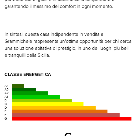
garantendo il massimo del comfort in ogni momento.
In sintesi, questa casa indipendente in vendita a
Grammichele rappresenta un'ottima opportunità per chi cerca
una soluzione abitativa di prestigio, in uno dei luoghi più belli
e tranquilli della Sicilia.
CLASSE ENERGETICA
A4
A3
A2
A1
B
C
D
E
F
G