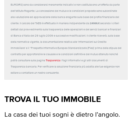
EUROIRS) sono da considerarsi meramente indicativi e non costituiscono un'offerta da parte
dell'Istituto Rogante. La concessione del mutuo e le condizioni proposte sono subordinate
alla valutazione ed approvazione della banca erogante sulla base del profilo finanziario del
24MAX
cliente. Il calcolo del TAEG è effettuato in maniera indipendente da
secondo i criteri
dettati dal provvedimento sulla trasparenza delle operazioni e dei servizi bancari e finanziari
di Banca d'Italia del 29 luglio 2009 e successive modificazioni. Il cliente riceverà, sulla base
della normativa vigente, la documentazione relativa alle 'Informazioni sul Credito
Immobiliare' e il “Prospetto Informativo Europeo Standardizzato (Pies)' prima della stipula del
contratto per approfondire le clausole e le condizioni definitive del mutuo ottenuto nonché
potrà consultare sulla pagina
Trasparenza
i fogli informativi e gli altri documenti di
Trasparenza bancaria. Per verificare la soluzione finanziaria più adatta alle tue esigenze non
esitare a contattare un nostro consulente.
TROVA IL TUO IMMOBILE
La casa dei tuoi sogni è dietro l’angolo.