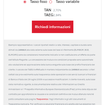
Tasso fisso
Tasso variabile
TAN
2,70%
TAEG
2,84%
Richiedi informazioni
Esempio rappresentativo: I calcoli riportati relativi a rate, interessi, capitale e durata sono
24MAX
stimati da
alla data odierna sulla base dei tassi di riferimento (EURIBOR, BCE,
EUROIRS) sono da considerarsi meramente indicativi e non costituiscono un'offerta da parte
dell'Istituto Rogante. La concessione del mutuo e le condizioni proposte sono subordinate
alla valutazione ed approvazione della banca erogante sulla base del profilo finanziario del
24MAX
cliente. Il calcolo del TAEG è effettuato in maniera indipendente da
secondo i criteri
dettati dal provvedimento sulla trasparenza delle operazioni e dei servizi bancari e finanziari
di Banca d'Italia del 29 luglio 2009 e successive modificazioni. Il cliente riceverà, sulla base
della normativa vigente, la documentazione relativa alle 'Informazioni sul Credito
Immobiliare' e il “Prospetto Informativo Europeo Standardizzato (Pies)' prima della stipula del
contratto per approfondire le clausole e le condizioni definitive del mutuo ottenuto nonché
potrà consultare sulla pagina
Trasparenza
i fogli informativi e gli altri documenti di
Trasparenza bancaria. Per verificare la soluzione finanziaria più adatta alle tue esigenze non