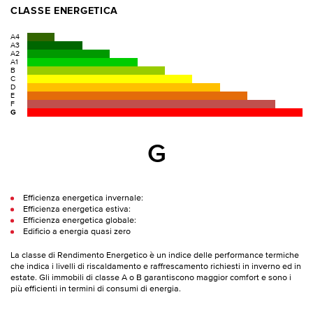
CLASSE ENERGETICA
A4
A3
A2
A1
B
C
D
E
F
G
G
Efficienza energetica invernale:
Efficienza energetica estiva:
Efficienza energetica globale:
Edificio a energia quasi zero
La classe di Rendimento Energetico è un indice delle performance termiche
che indica i livelli di riscaldamento e raffrescamento richiesti in inverno ed in
estate. Gli immobili di classe A o B garantiscono maggior comfort e sono i
più efficienti in termini di consumi di energia.