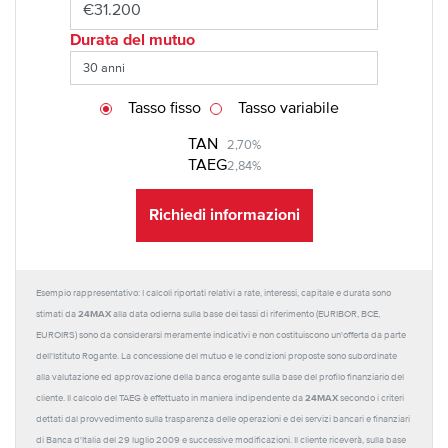
Durata del mutuo
Tasso fisso
Tasso variabile
TAN
2,70%
TAEG
2,84%
Richiedi informazioni
Esempio rappresentativo: I calcoli riportati relativi a rate, interessi, capitale e durata sono
24MAX
stimati da
alla data odierna sulla base dei tassi di riferimento (EURIBOR, BCE,
EUROIRS) sono da considerarsi meramente indicativi e non costituiscono un'offerta da parte
dell'Istituto Rogante. La concessione del mutuo e le condizioni proposte sono subordinate
alla valutazione ed approvazione della banca erogante sulla base del profilo finanziario del
24MAX
cliente. Il calcolo del TAEG è effettuato in maniera indipendente da
secondo i criteri
dettati dal provvedimento sulla trasparenza delle operazioni e dei servizi bancari e finanziari
di Banca d'Italia del 29 luglio 2009 e successive modificazioni. Il cliente riceverà, sulla base