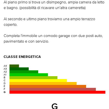
Al piano primo si trova un disimpegno, ampia camera da letto
e bagno. (possibilità di ricavare un'altra cameretta)
Al secondo e ultimo piano troviamo una ampio terrazzo
coperto.
Completa l'immobile un comodo garage con due posti auto,
pavimentato e con servizio.
CLASSE ENERGETICA
A4
A3
A2
A1
B
C
D
E
F
G
G