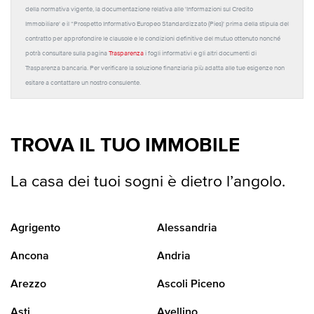
della normativa vigente, la documentazione relativa alle 'Informazioni sul Credito
Immobiliare' e il “Prospetto Informativo Europeo Standardizzato (Pies)' prima della stipula del
contratto per approfondire le clausole e le condizioni definitive del mutuo ottenuto nonché
potrà consultare sulla pagina
Trasparenza
i fogli informativi e gli altri documenti di
Trasparenza bancaria. Per verificare la soluzione finanziaria più adatta alle tue esigenze non
esitare a contattare un nostro consulente.
TROVA IL TUO IMMOBILE
La casa dei tuoi sogni è dietro l’angolo.
Agrigento
Alessandria
Ancona
Andria
Arezzo
Ascoli Piceno
Asti
Avellino