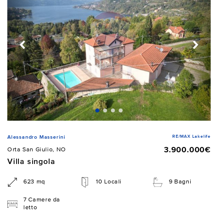
RE/MAX Lakelife
Alessandro Masserini
3.900.000€
Orta San Giulio, NO
Villa singola
623 mq
10 Locali
9 Bagni
7 Camere da
letto