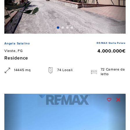
RE/MAX Stella Polare
Angela Satalino
4.000.000€
Vieste, FG
Residence
72 Camere da
14445 mq
74 Locali
letto