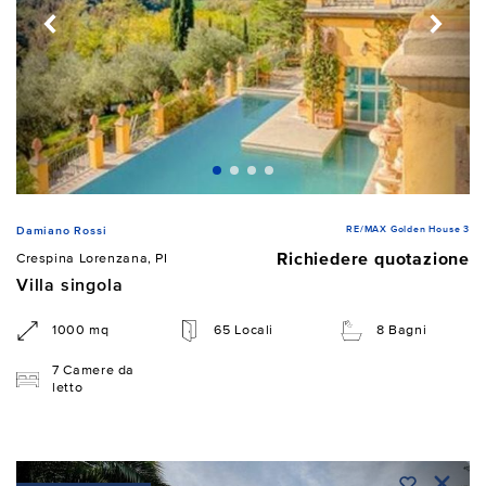
RE/MAX Golden House 3
Damiano Rossi
Richiedere quotazione
Crespina Lorenzana, PI
Villa singola
1000 mq
65 Locali
8 Bagni
7 Camere da
letto