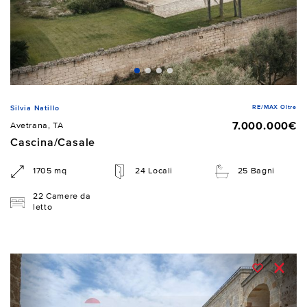
RE/MAX Oltre
Silvia Natillo
7.000.000€
Avetrana, TA
Cascina/Casale
1705 mq
24 Locali
25 Bagni
22 Camere da
letto