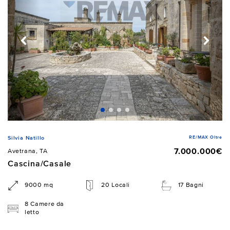
RE/MAX Oltre
Silvia Natillo
7.000.000€
Avetrana, TA
Cascina/Casale
9000 mq
20 Locali
17 Bagni
8 Camere da
letto