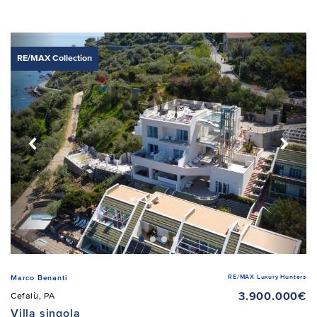
RE/MAX Collection
RE/MAX Luxury Hunters
Marco Benanti
3.900.000€
Cefalù, PA
Villa singola