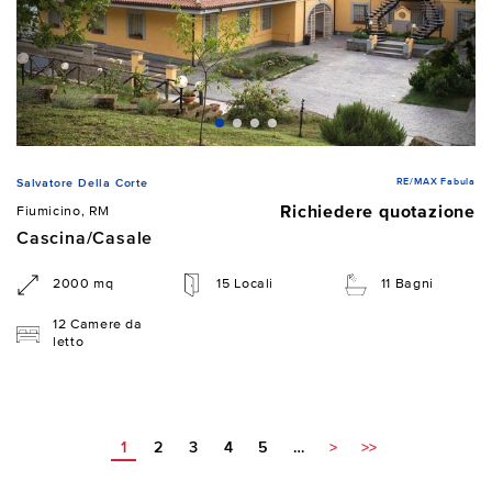
RE/MAX Fabula
Salvatore Della Corte
Richiedere quotazione
Fiumicino, RM
Cascina/Casale
2000 mq
15 Locali
11 Bagni
12 Camere da
letto
1
2
3
4
5
…
>
>>