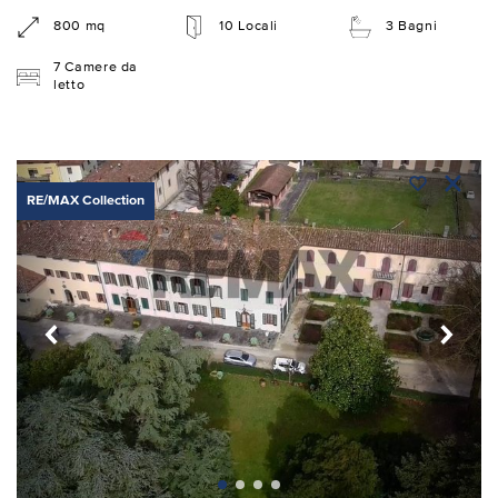
800 mq
10 Locali
3 Bagni
7 Camere da
letto
RE/MAX Collection