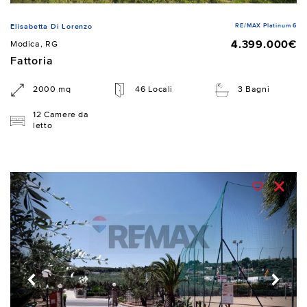
RE/MAX Platinum 6
Elisabetta Di Lorenzo
4.399.000€
Modica, RG
Fattoria
2000 mq
46 Locali
3 Bagni
12 Camere da
letto