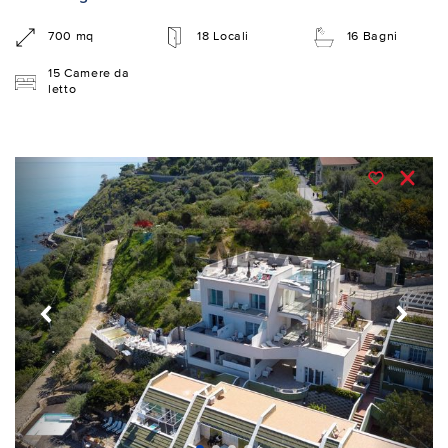
700 mq
18 Locali
16 Bagni
15 Camere da
letto