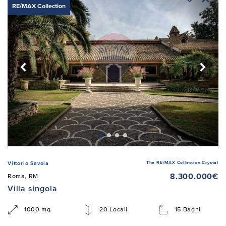
RE/MAX Collection
The RE/MAX Collection Crystal
Vittorio Savoia
8.300.000€
Roma, RM
Villa singola
1000 mq
20 Locali
15 Bagni