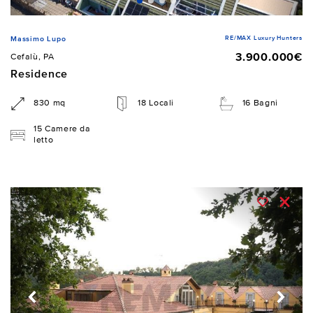
RE/MAX Luxury Hunters
Massimo Lupo
3.900.000€
Cefalù, PA
Residence
830 mq
18 Locali
16 Bagni
15 Camere da
letto