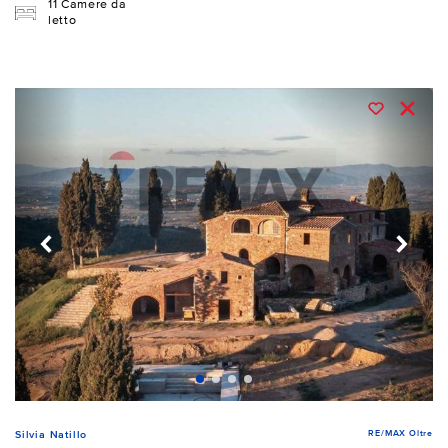
11 Camere da
letto
RE/MAX Oltre
Silvia Natillo