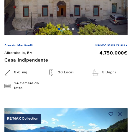
RE/MAX Stella Polare 2
Alessio Martinelli
4.750.000€
Alberobello, BA
Casa Indipendente
870 mq
30 Locali
8 Bagni
24 Camere da
letto
RE/MAX Collection