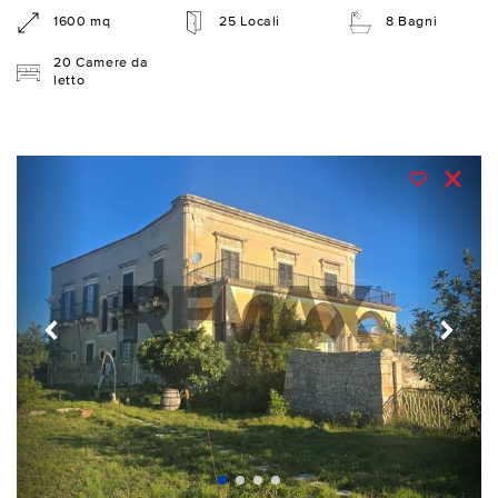
1600 mq
25 Locali
8 Bagni
20 Camere da
letto