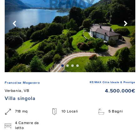
RE/MAX Città Ideale & Prestige
Francoise Mogavero
4.500.000€
Verbania, VB
Villa singola
718 mq
10 Locali
5 Bagni
4 Camere da
letto