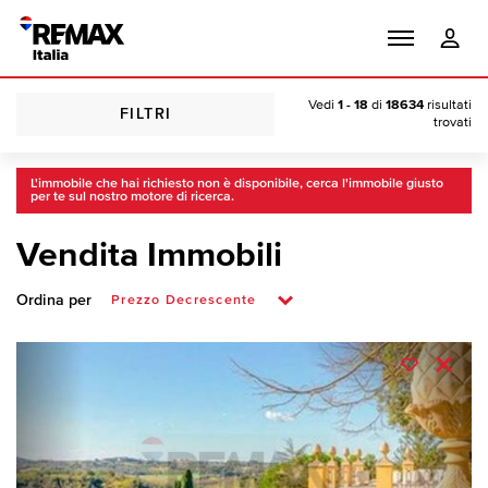
Vedi
1 - 18
di
18634
risultati
FILTRI
trovati
L'immobile che hai richiesto non è disponibile, cerca l'immobile giusto
per te sul nostro motore di ricerca.
Vendita Immobili
Ordina per