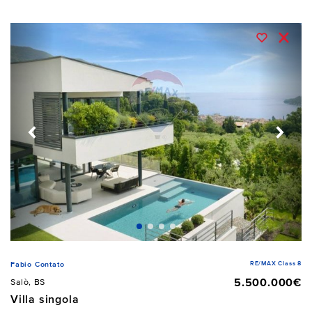
RE/MAX Class 8
Fabio Contato
5.500.000€
Salò, BS
Villa singola