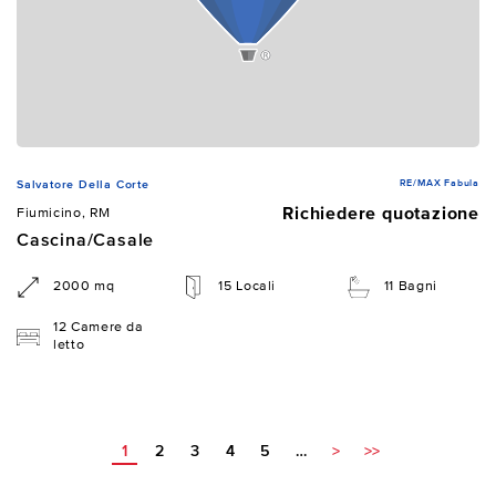
RE/MAX Fabula
Salvatore Della Corte
Richiedere quotazione
Fiumicino, RM
Cascina/Casale
2000 mq
15 Locali
11 Bagni
12 Camere da
letto
1
2
3
4
5
…
>
>>