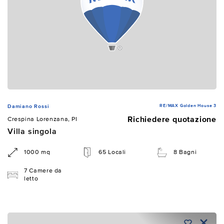
RE/MAX Golden House 3
Damiano Rossi
Richiedere quotazione
Crespina Lorenzana, PI
Villa singola
1000 mq
65 Locali
8 Bagni
7 Camere da
letto