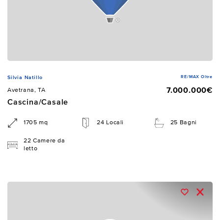
RE/MAX Oltre
Silvia Natillo
7.000.000€
Avetrana, TA
Cascina/Casale
1705 mq
24 Locali
25 Bagni
22 Camere da
letto