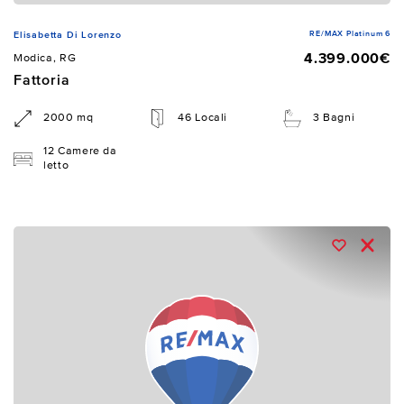
RE/MAX Platinum 6
Elisabetta Di Lorenzo
4.399.000€
Modica, RG
Fattoria
2000 mq
46 Locali
3 Bagni
12 Camere da
letto