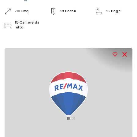
700 mq
18 Locali
16 Bagni
15 Camere da
letto