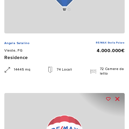
RE/MAX Stella Polare
Angela Satalino
4.000.000€
Vieste, FG
Residence
72 Camere da
14445 mq
74 Locali
letto