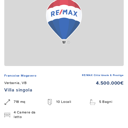
RE/MAX Città Ideale & Prestige
Francoise Mogavero
4.500.000€
Verbania, VB
Villa singola
718 mq
10 Locali
5 Bagni
4 Camere da
letto