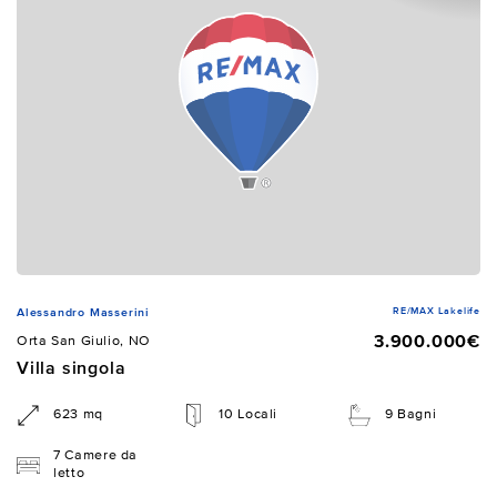
RE/MAX Lakelife
Alessandro Masserini
3.900.000€
Orta San Giulio, NO
Villa singola
623 mq
10 Locali
9 Bagni
7 Camere da
letto