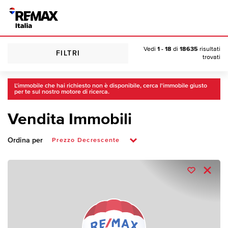
Vedi
1 - 18
di
18635
risultati
FILTRI
trovati
L'immobile che hai richiesto non è disponibile, cerca l'immobile giusto
per te sul nostro motore di ricerca.
Vendita Immobili
Ordina per