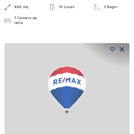
800 mq
10 Locali
3 Bagni
7 Camere da
letto