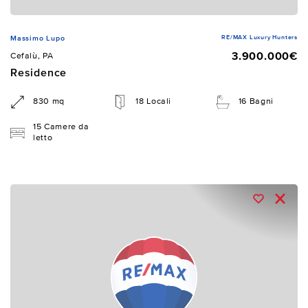
RE/MAX Luxury Hunters
Massimo Lupo
3.900.000€
Cefalù, PA
Residence
830 mq
18 Locali
16 Bagni
15 Camere da
letto