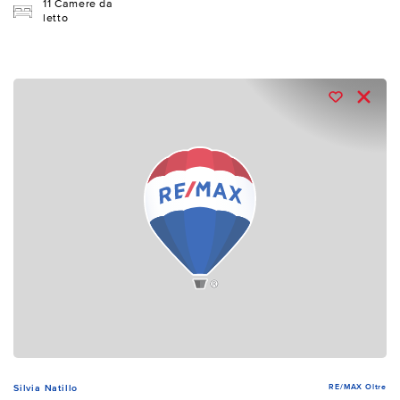
11 Camere da
letto
RE/MAX Oltre
Silvia Natillo