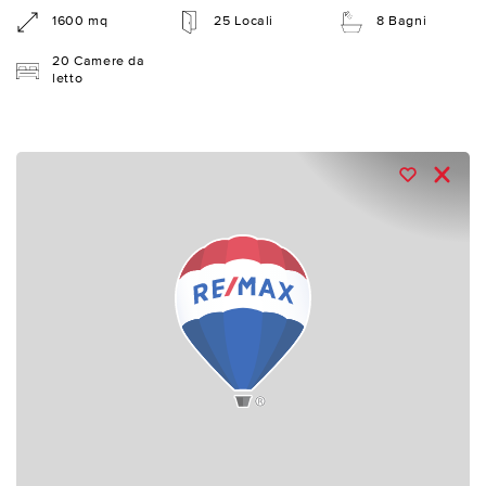
1600 mq
25 Locali
8 Bagni
20 Camere da
letto