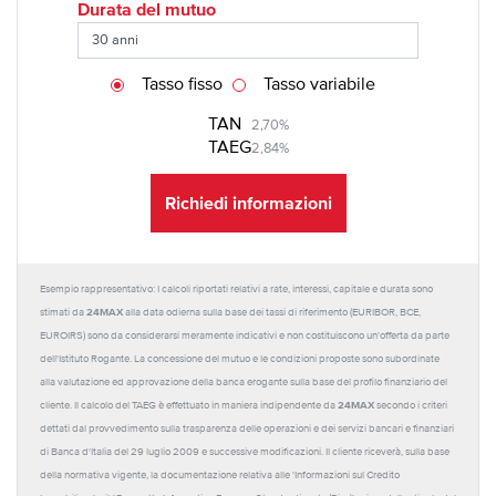
Durata del mutuo
Tasso fisso
Tasso variabile
TAN
2,70%
TAEG
2,84%
Richiedi informazioni
Esempio rappresentativo: I calcoli riportati relativi a rate, interessi, capitale e durata sono
24MAX
stimati da
alla data odierna sulla base dei tassi di riferimento (EURIBOR, BCE,
EUROIRS) sono da considerarsi meramente indicativi e non costituiscono un'offerta da parte
dell'Istituto Rogante. La concessione del mutuo e le condizioni proposte sono subordinate
alla valutazione ed approvazione della banca erogante sulla base del profilo finanziario del
24MAX
cliente. Il calcolo del TAEG è effettuato in maniera indipendente da
secondo i criteri
dettati dal provvedimento sulla trasparenza delle operazioni e dei servizi bancari e finanziari
di Banca d'Italia del 29 luglio 2009 e successive modificazioni. Il cliente riceverà, sulla base
della normativa vigente, la documentazione relativa alle 'Informazioni sul Credito