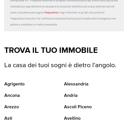
Immobiliare' e il “Prospetto Informativo Europeo Standardizzato (Pies)' prima della stipula del
contratto per approfondire le clausole e le condizioni definitive del mutuo ottenuto nonché
potrà consultare sulla pagina
Trasparenza
i fogli informativi e gli altri documenti di
Trasparenza bancaria. Per verificare la soluzione finanziaria più adatta alle tue esigenze non
esitare a contattare un nostro consulente.
TROVA IL TUO IMMOBILE
La casa dei tuoi sogni è dietro l’angolo.
Agrigento
Alessandria
Ancona
Andria
Arezzo
Ascoli Piceno
Asti
Avellino