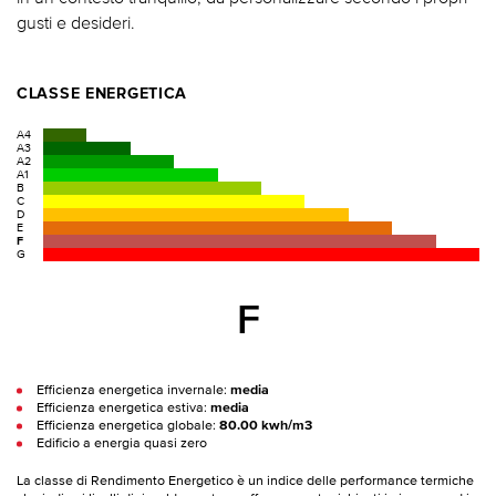
gusti e desideri.
CLASSE ENERGETICA
A4
A3
A2
A1
B
C
D
E
F
G
F
Efficienza energetica invernale:
media
Efficienza energetica estiva:
media
Efficienza energetica globale:
80.00 kwh/m3
Edificio a energia quasi zero
La classe di Rendimento Energetico è un indice delle performance termiche