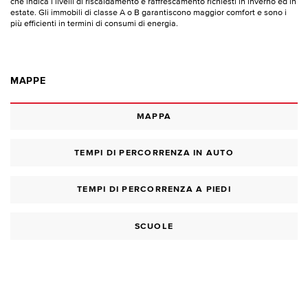
che indica i livelli di riscaldamento e raffrescamento richiesti in inverno ed in
estate. Gli immobili di classe A o B garantiscono maggior comfort e sono i
più efficienti in termini di consumi di energia.
MAPPE
MAPPA
TEMPI DI PERCORRENZA IN AUTO
TEMPI DI PERCORRENZA A PIEDI
SCUOLE