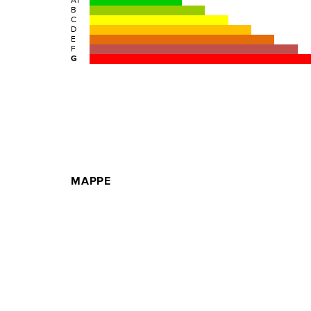
A1
B
C
D
E
F
G
MAPPE