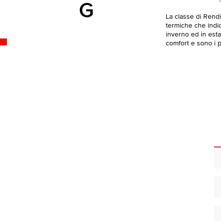
G
La classe di Rend
termiche che indica
inverno ed in esta
comfort e sono i pi