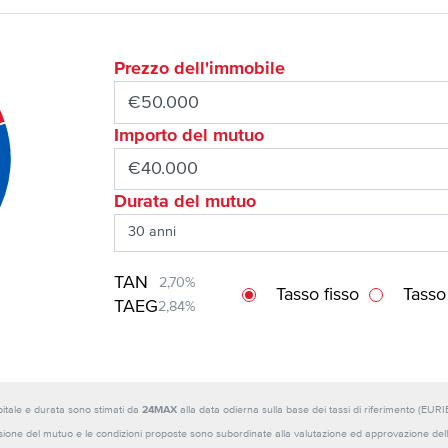
Prezzo dell'immobile
Importo del mutuo
Durata del mutuo
TAN
2,70%
Tasso fisso
Tasso
TAEG
2,84%
capitale e durata sono stimati da
24MAX
alla data odierna sulla base dei tassi di riferimento (E
sione del mutuo e le condizioni proposte sono subordinate alla valutazione ed approvazione della b