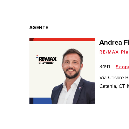
AGENTE
Andrea F
RE/MAX Pla
3491...
Scop
Via Cesare B
Catania, CT, I