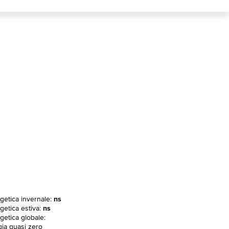
rgetica invernale:
ns
getica estiva:
ns
getica globale:
gia quasi zero