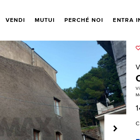
VENDI
MUTUI
PERCHÉ NOI
ENTRA I
V
Vi
M
1
C