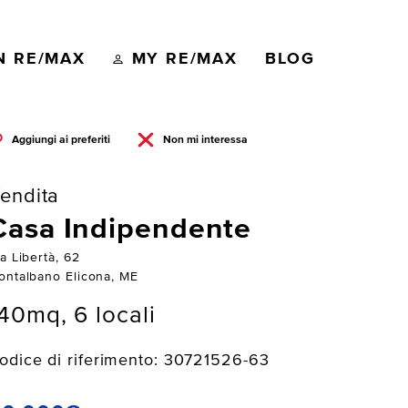
N RE/MAX
MY RE/MAX
BLOG
Aggiungi ai preferiti
Non mi interessa
endita
Casa Indipendente
a Libertà, 62
ontalbano Elicona, ME
40mq, 6 locali
odice di riferimento: 30721526-63