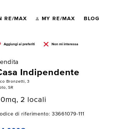
N RE/MAX
MY RE/MAX
BLOG
Aggiungi ai preferiti
Non mi interessa
endita
Casa Indipendente
co Bronzetti, 3
oto, SR
0mq, 2 locali
odice di riferimento: 33661079-111