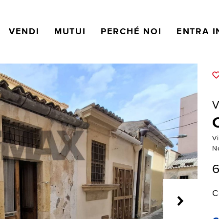
VENDI
MUTUI
PERCHÉ NOI
ENTRA I
V
Vi
N
6
C