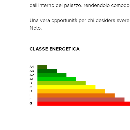
dall'interno del palazzo. rendendolo comodo 
Una vera opportunità per chi desidera avere
Noto.
CLASSE ENERGETICA
A4
A3
A2
A1
B
C
D
E
F
G