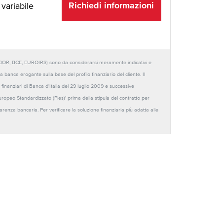
Richiedi informazioni
 variabile
URIBOR, BCE, EUROIRS) sono da considerarsi meramente indicativi e
anca erogante sulla base del profilo finanziario del cliente. Il
 finanziari di Banca d'Italia del 29 luglio 2009 e successive
Europeo Standardizzato (Pies)' prima della stipula del contratto per
sparenza bancaria. Per verificare la soluzione finanziaria più adatta alle