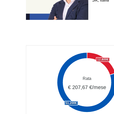
SR, Italia
12.800€
Rata
€ 207,67 €/mese
51.200€