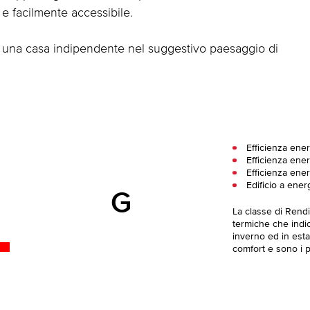
e facilmente accessibile.
 una casa indipendente nel suggestivo paesaggio di
Efficienza ener
Efficienza ener
Efficienza ener
Edificio a ener
G
La classe di Rend
termiche che indica
inverno ed in esta
comfort e sono i pi