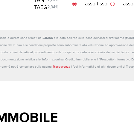
TAN
2,70%
Tasso fisso
Tasso
TAEG
2,84%
capitale e durata sono stimati da
24MAX
alla data odierna sulla base dei tassi di riferimento (E
sione del mutuo e le condizioni proposte sono subordinate alla valutazione ed approvazione della b
ondo i criteri dettati dal provvedimento sulla trasparenza delle operazioni e dei servizi bancari e
 la documentazione relativa alle 'Informazioni sul Credito Immobiliare' e il “Prospetto Informativo 
o nonché potrà consultare sulla pagina
Trasparenza
i fogli informativi e gli altri documenti di Tra
IMMOBILE