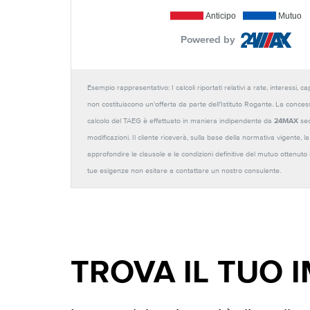
Anticipo
Mutuo
Powered by
Esempio rappresentativo: I calcoli riportati relativi a rate, interessi, 
non costituiscono un'offerta da parte dell'Istituto Rogante. La conces
calcolo del TAEG è effettuato in maniera indipendente da
24MAX
sec
modificazioni. Il cliente riceverà, sulla base della normativa vigente,
approfondire le clausole e le condizioni definitive del mutuo ottenut
tue esigenze non esitare a contattare un nostro consulente.
TROVA IL TUO 