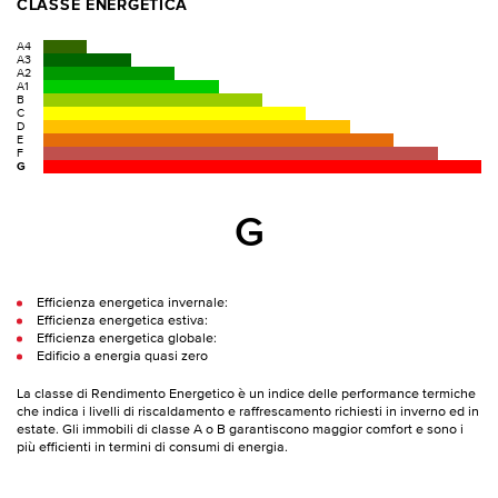
CLASSE ENERGETICA
A4
A3
A2
A1
B
C
D
E
F
G
G
Efficienza energetica invernale:
Efficienza energetica estiva:
Efficienza energetica globale:
Edificio a energia quasi zero
La classe di Rendimento Energetico è un indice delle performance termiche
che indica i livelli di riscaldamento e raffrescamento richiesti in inverno ed in
estate. Gli immobili di classe A o B garantiscono maggior comfort e sono i
più efficienti in termini di consumi di energia.