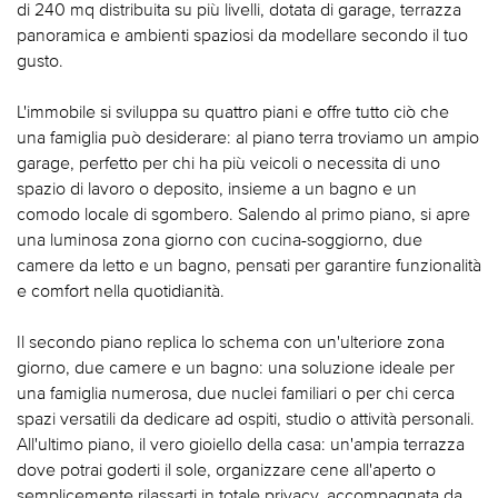
di 240 mq distribuita su più livelli, dotata di garage, terrazza
panoramica e ambienti spaziosi da modellare secondo il tuo
gusto.
L'immobile si sviluppa su quattro piani e offre tutto ciò che
una famiglia può desiderare: al piano terra troviamo un ampio
garage, perfetto per chi ha più veicoli o necessita di uno
spazio di lavoro o deposito, insieme a un bagno e un
comodo locale di sgombero. Salendo al primo piano, si apre
una luminosa zona giorno con cucina-soggiorno, due
camere da letto e un bagno, pensati per garantire funzionalità
e comfort nella quotidianità.
Il secondo piano replica lo schema con un'ulteriore zona
giorno, due camere e un bagno: una soluzione ideale per
una famiglia numerosa, due nuclei familiari o per chi cerca
spazi versatili da dedicare ad ospiti, studio o attività personali.
All'ultimo piano, il vero gioiello della casa: un'ampia terrazza
dove potrai goderti il sole, organizzare cene all'aperto o
semplicemente rilassarti in totale privacy, accompagnata da