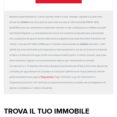
Esempio rappresentativo: I calcoli riportati relativi a rate, interessi, capitale e durata sono
24MAX
stimati da
alla data odierna sulla base dei tassi di riferimento (EURIBOR, BCE,
EUROIRS) sono da considerarsi meramente indicativi e non costituiscono un'offerta da parte
dell'Istituto Rogante. La concessione del mutuo e le condizioni proposte sono subordinate
alla valutazione ed approvazione della banca erogante sulla base del profilo finanziario del
24MAX
cliente. Il calcolo del TAEG è effettuato in maniera indipendente da
secondo i criteri
dettati dal provvedimento sulla trasparenza delle operazioni e dei servizi bancari e finanziari
di Banca d'Italia del 29 luglio 2009 e successive modificazioni. Il cliente riceverà, sulla base
della normativa vigente, la documentazione relativa alle 'Informazioni sul Credito
Immobiliare' e il “Prospetto Informativo Europeo Standardizzato (Pies)' prima della stipula del
contratto per approfondire le clausole e le condizioni definitive del mutuo ottenuto nonché
potrà consultare sulla pagina
Trasparenza
i fogli informativi e gli altri documenti di
Trasparenza bancaria. Per verificare la soluzione finanziaria più adatta alle tue esigenze non
esitare a contattare un nostro consulente.
TROVA IL TUO IMMOBILE