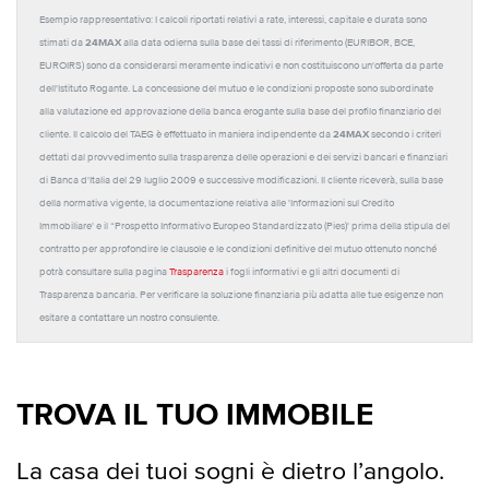
Esempio rappresentativo: I calcoli riportati relativi a rate, interessi, capitale e durata sono
24MAX
stimati da
alla data odierna sulla base dei tassi di riferimento (EURIBOR, BCE,
EUROIRS) sono da considerarsi meramente indicativi e non costituiscono un'offerta da parte
dell'Istituto Rogante. La concessione del mutuo e le condizioni proposte sono subordinate
alla valutazione ed approvazione della banca erogante sulla base del profilo finanziario del
24MAX
cliente. Il calcolo del TAEG è effettuato in maniera indipendente da
secondo i criteri
dettati dal provvedimento sulla trasparenza delle operazioni e dei servizi bancari e finanziari
di Banca d'Italia del 29 luglio 2009 e successive modificazioni. Il cliente riceverà, sulla base
della normativa vigente, la documentazione relativa alle 'Informazioni sul Credito
Immobiliare' e il “Prospetto Informativo Europeo Standardizzato (Pies)' prima della stipula del
contratto per approfondire le clausole e le condizioni definitive del mutuo ottenuto nonché
potrà consultare sulla pagina
Trasparenza
i fogli informativi e gli altri documenti di
Trasparenza bancaria. Per verificare la soluzione finanziaria più adatta alle tue esigenze non
esitare a contattare un nostro consulente.
TROVA IL TUO IMMOBILE
La casa dei tuoi sogni è dietro l’angolo.