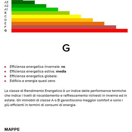
A3
A2
A1
B
C
D
E
F
G
G
Efficienza energetica invernale:
ns
Efficienza energetica estiva:
media
Efficienza energetica globale:
Edificio a energia quasi zero
La classe di Rendimento Energetico è un indice delle performance termiche
che indica i livelli di riscaldamento e raffrescamento richiesti in inverno ed in
estate. Gli immobili di classe A o B garantiscono maggior comfort e sono i
più efficienti in termini di consumi di energia.
MAPPE