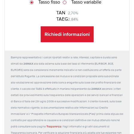
Tasso fisso
Tasso variabile
TAN
2,70%
TAEG
2,84%
Richiedi informazioni
Esempio rappresentativo: I calcoli riportati relativi a rate, interessi, capitale e durata sono
24MAX
stimati da
alla data odierna sulla base dei tassi di riferimento (EURIBOR, BCE,
EUROIRS) sono da considerarsi meramente indicativi e non costituiscono un'offerta da parte
dell'Istituto Rogante. La concessione del mutuo e le condizioni proposte sono subordinate
alla valutazione ed approvazione della banca erogante sulla base del profilo finanziario del
24MAX
cliente. Il calcolo del TAEG è effettuato in maniera indipendente da
secondo i criteri
dettati dal provvedimento sulla trasparenza delle operazioni e dei servizi bancari e finanziari
di Banca d'Italia del 29 luglio 2009 e successive modificazioni. Il cliente riceverà, sulla base
della normativa vigente, la documentazione relativa alle 'Informazioni sul Credito
Immobiliare' e il “Prospetto Informativo Europeo Standardizzato (Pies)' prima della stipula del
contratto per approfondire le clausole e le condizioni definitive del mutuo ottenuto nonché
potrà consultare sulla pagina
Trasparenza
i fogli informativi e gli altri documenti di
Trasparenza bancaria. Per verificare la soluzione finanziaria più adatta alle tue esigenze non