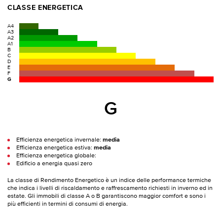
CLASSE ENERGETICA
A4
A3
A2
A1
B
C
D
E
F
G
G
Efficienza energetica invernale:
media
Efficienza energetica estiva:
media
Efficienza energetica globale:
Edificio a energia quasi zero
La classe di Rendimento Energetico è un indice delle performance termiche
che indica i livelli di riscaldamento e raffrescamento richiesti in inverno ed in
estate. Gli immobili di classe A o B garantiscono maggior comfort e sono i
più efficienti in termini di consumi di energia.