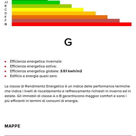
A1
B
C
D
E
F
G
G
Efficienza energetica invernale:
Efficienza energetica estiva:
Efficienza energetica globale:
3.51 kwh/m2
Edificio a energia quasi zero
La classe di Rendimento Energetico è un indice delle performance termiche
che indica i livelli di riscaldamento e raffrescamento richiesti in inverno ed in
estate. Gli immobili di classe A o B garantiscono maggior comfort e sono i
più efficienti in termini di consumi di energia.
MAPPE