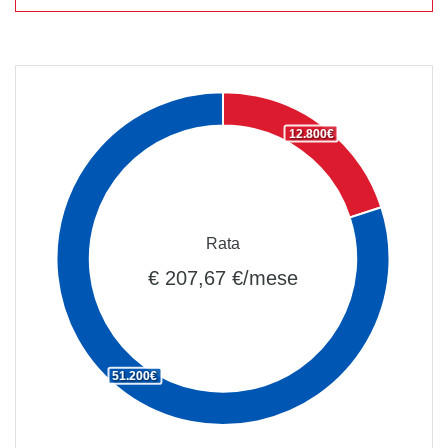
12.800€
Rata
€ 207,67 €/mese
51.200€