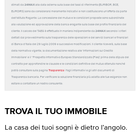
24MAX
stimati da
alla data odierna sulla base dei tassi di riferimento (EURIBOR, BCE,
EUROIRS) sono da considerarsi meramente indicativi e non costituiscono un'offerta da parte
dell'Istituto Rogante. La concessione del mutuo e le condizioni proposte sono subordinate
alla valutazione ed approvazione della banca erogante sulla base del profilo finanziario del
24MAX
cliente. Il calcolo del TAEG è effettuato in maniera indipendente da
secondo i criteri
dettati dal provvedimento sulla trasparenza delle operazioni e dei servizi bancari e finanziari
di Banca d'Italia del 29 luglio 2009 e successive modificazioni. Il cliente riceverà, sulla base
della normativa vigente, la documentazione relativa alle 'Informazioni sul Credito
Immobiliare' e il “Prospetto Informativo Europeo Standardizzato (Pies)' prima della stipula del
contratto per approfondire le clausole e le condizioni definitive del mutuo ottenuto nonché
potrà consultare sulla pagina
Trasparenza
i fogli informativi e gli altri documenti di
Trasparenza bancaria. Per verificare la soluzione finanziaria più adatta alle tue esigenze non
esitare a contattare un nostro consulente.
TROVA IL TUO IMMOBILE
La casa dei tuoi sogni è dietro l’angolo.