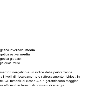
rgetica invernale:
media
getica estiva:
media
getica globale:
gia quasi zero
imento Energetico è un indice delle performance
 i livelli di riscaldamento e raffrescamento richiesti in
te. Gli immobili di classe A o B garantiscono maggior
ù efficienti in termini di consumi di energia.