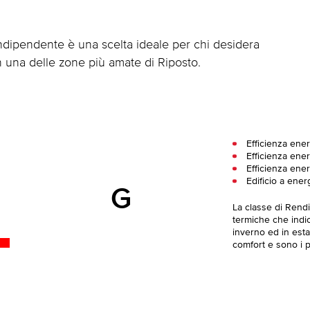
indipendente è una scelta ideale per chi desidera
 in una delle zone più amate di Riposto.
Efficienza ene
Efficienza ener
Efficienza ener
Edificio a ener
G
La classe di Rend
termiche che indica
inverno ed in esta
comfort e sono i pi