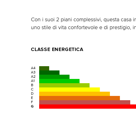
Con i suoi 2 piani complessivi, questa casa 
uno stile di vita confortevole e di prestigio,
CLASSE ENERGETICA
A4
A3
A2
A1
B
C
D
E
F
G