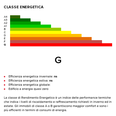
CLASSE ENERGETICA
A4
A3
A2
A1
B
C
D
E
F
G
G
Efficienza energetica invernale:
ns
Efficienza energetica estiva:
ns
Efficienza energetica globale:
Edificio a energia quasi zero
La classe di Rendimento Energetico è un indice delle performance termiche
che indica i livelli di riscaldamento e raffrescamento richiesti in inverno ed in
estate. Gli immobili di classe A o B garantiscono maggior comfort e sono i
più efficienti in termini di consumi di energia.