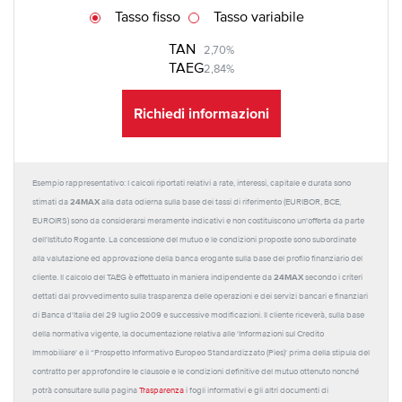
Tasso fisso
Tasso variabile
TAN
2,70%
TAEG
2,84%
Richiedi informazioni
Esempio rappresentativo: I calcoli riportati relativi a rate, interessi, capitale e durata sono
24MAX
stimati da
alla data odierna sulla base dei tassi di riferimento (EURIBOR, BCE,
EUROIRS) sono da considerarsi meramente indicativi e non costituiscono un'offerta da parte
dell'Istituto Rogante. La concessione del mutuo e le condizioni proposte sono subordinate
alla valutazione ed approvazione della banca erogante sulla base del profilo finanziario del
24MAX
cliente. Il calcolo del TAEG è effettuato in maniera indipendente da
secondo i criteri
dettati dal provvedimento sulla trasparenza delle operazioni e dei servizi bancari e finanziari
di Banca d'Italia del 29 luglio 2009 e successive modificazioni. Il cliente riceverà, sulla base
della normativa vigente, la documentazione relativa alle 'Informazioni sul Credito
Immobiliare' e il “Prospetto Informativo Europeo Standardizzato (Pies)' prima della stipula del
contratto per approfondire le clausole e le condizioni definitive del mutuo ottenuto nonché
potrà consultare sulla pagina
Trasparenza
i fogli informativi e gli altri documenti di