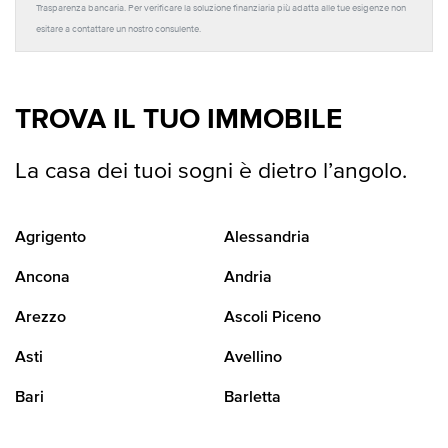
Trasparenza bancaria. Per verificare la soluzione finanziaria più adatta alle tue esigenze non
esitare a contattare un nostro consulente.
TROVA IL TUO IMMOBILE
La casa dei tuoi sogni è dietro l’angolo.
Agrigento
Alessandria
Ancona
Andria
Arezzo
Ascoli Piceno
Asti
Avellino
Bari
Barletta