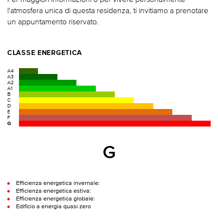
l'atmosfera unica di questa residenza, ti invitiamo a prenotare
un appuntamento riservato.
CLASSE ENERGETICA
A4
A3
A2
A1
B
C
D
E
F
G
G
Efficienza energetica invernale:
Efficienza energetica estiva:
Efficienza energetica globale:
Edificio a energia quasi zero