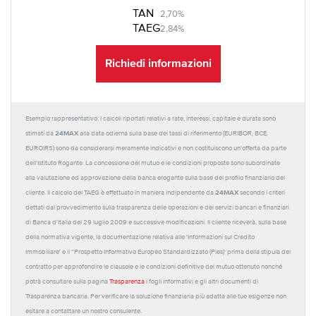
TAN
2,70%
TAEG
2,84%
Richiedi informazioni
Esempio rappresentativo: I calcoli riportati relativi a rate, interessi, capitale e durata sono
24MAX
stimati da
alla data odierna sulla base dei tassi di riferimento (EURIBOR, BCE,
EUROIRS) sono da considerarsi meramente indicativi e non costituiscono un'offerta da parte
dell'Istituto Rogante. La concessione del mutuo e le condizioni proposte sono subordinate
alla valutazione ed approvazione della banca erogante sulla base del profilo finanziario del
24MAX
cliente. Il calcolo del TAEG è effettuato in maniera indipendente da
secondo i criteri
dettati dal provvedimento sulla trasparenza delle operazioni e dei servizi bancari e finanziari
di Banca d'Italia del 29 luglio 2009 e successive modificazioni. Il cliente riceverà, sulla base
della normativa vigente, la documentazione relativa alle 'Informazioni sul Credito
Immobiliare' e il “Prospetto Informativo Europeo Standardizzato (Pies)' prima della stipula del
contratto per approfondire le clausole e le condizioni definitive del mutuo ottenuto nonché
potrà consultare sulla pagina
Trasparenza
i fogli informativi e gli altri documenti di
Trasparenza bancaria. Per verificare la soluzione finanziaria più adatta alle tue esigenze non
esitare a contattare un nostro consulente.