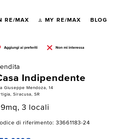
N RE/MAX
MY RE/MAX
BLOG
Aggiungi ai preferiti
Non mi interessa
endita
Casa Indipendente
ia Giuseppe Mendoza, 14
tigia, Siracusa, SR
9mq, 3 locali
odice di riferimento: 33661183-24