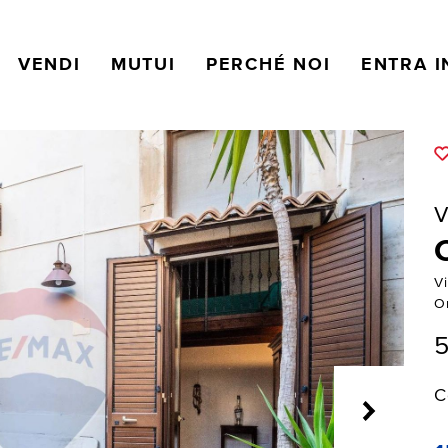
VENDI
MUTUI
PERCHÉ NOI
ENTRA I
V
V
Or
5
C