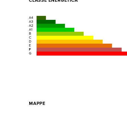
CLASSE ENERGETICA
A4
A3
A2
A1
B
C
D
E
F
G
MAPPE