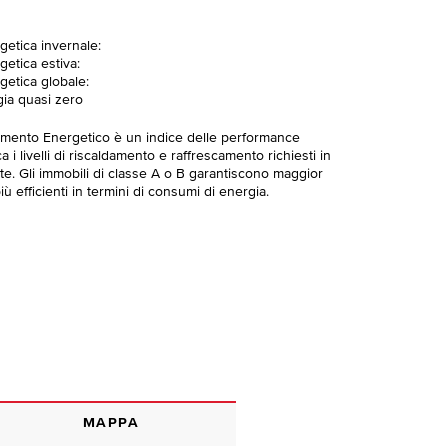
getica invernale:
getica estiva:
getica globale:
gia quasi zero
imento Energetico è un indice delle performance
 i livelli di riscaldamento e raffrescamento richiesti in
te. Gli immobili di classe A o B garantiscono maggior
ù efficienti in termini di consumi di energia.
MAPPA