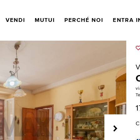
VENDI
MUTUI
PERCHÉ NOI
ENTRA I
V
v
Te
1
C