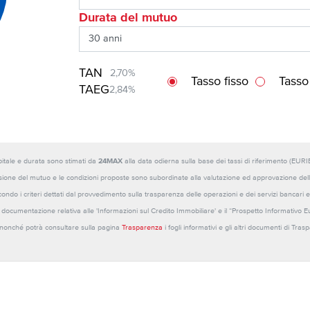
Durata del mutuo
TAN
2,70%
Tasso fisso
Tasso
TAEG
2,84%
capitale e durata sono stimati da
24MAX
alla data odierna sulla base dei tassi di riferimento (E
sione del mutuo e le condizioni proposte sono subordinate alla valutazione ed approvazione della b
ondo i criteri dettati dal provvedimento sulla trasparenza delle operazioni e dei servizi bancari e
 la documentazione relativa alle 'Informazioni sul Credito Immobiliare' e il “Prospetto Informativo 
o nonché potrà consultare sulla pagina
Trasparenza
i fogli informativi e gli altri documenti di Tra