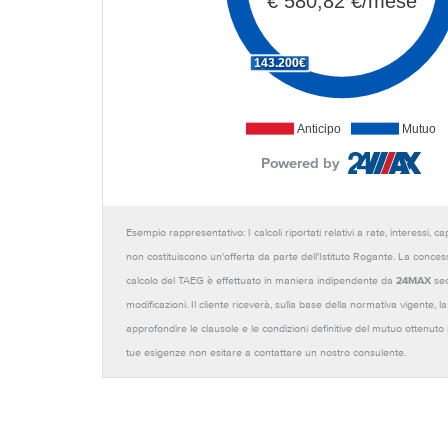
€ 580,82 €/mese
143.200€
Anticipo
Mutuo
Powered by
Esempio rappresentativo: I calcoli riportati relativi a rate, interessi, 
non costituiscono un'offerta da parte dell'Istituto Rogante. La conces
calcolo del TAEG è effettuato in maniera indipendente da
24MAX
sec
modificazioni. Il cliente riceverà, sulla base della normativa vigente,
approfondire le clausole e le condizioni definitive del mutuo ottenut
tue esigenze non esitare a contattare un nostro consulente.