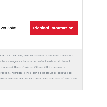
Richiedi informazioni
 variabile
URIBOR, BCE, EUROIRS) sono da considerarsi meramente indicativi e
anca erogante sulla base del profilo finanziario del cliente. Il
 finanziari di Banca d'Italia del 29 luglio 2009 e successive
Europeo Standardizzato (Pies)' prima della stipula del contratto per
sparenza bancaria. Per verificare la soluzione finanziaria più adatta alle