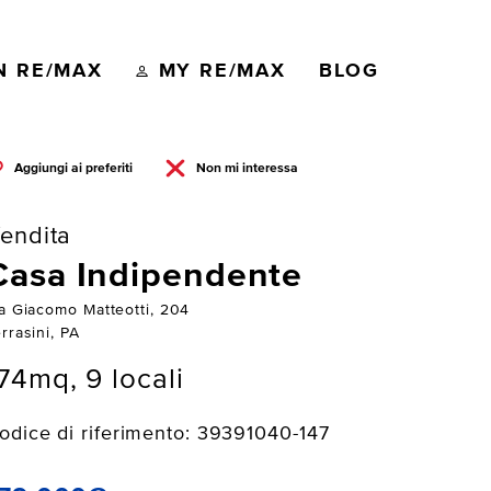
N RE/MAX
MY RE/MAX
BLOG
Aggiungi ai preferiti
Non mi interessa
endita
Casa Indipendente
ia Giacomo Matteotti, 204
rrasini, PA
74mq, 9 locali
odice di riferimento: 39391040-147