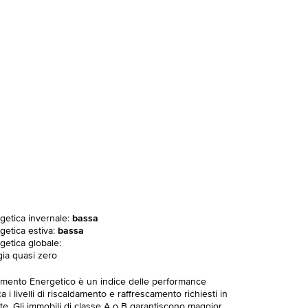
rgetica invernale:
bassa
getica estiva:
bassa
getica globale:
gia quasi zero
imento Energetico è un indice delle performance
 i livelli di riscaldamento e raffrescamento richiesti in
te. Gli immobili di classe A o B garantiscono maggior