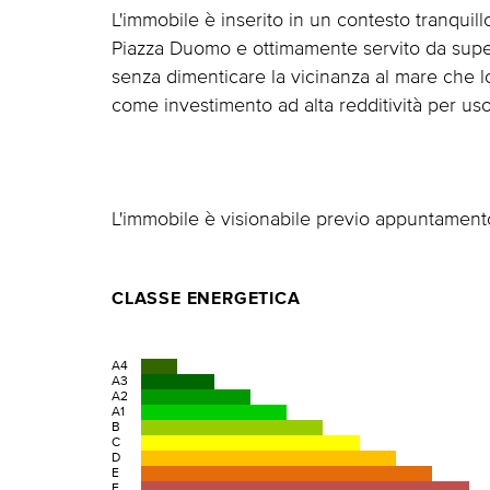
L'immobile è inserito in un contesto tranquillo
Piazza Duomo e ottimamente servito da super
senza dimenticare la vicinanza al mare che l
come investimento ad alta redditività per us
L'immobile è visionabile previo appuntamento
CLASSE ENERGETICA
A4
A3
A2
A1
B
C
D
E
F