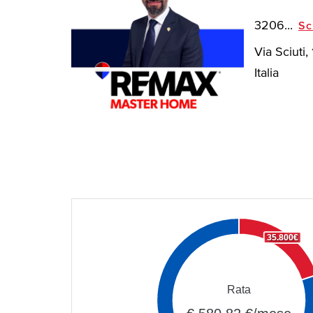
3206...
Sc
Via Sciuti
Italia
35.800€
Rata