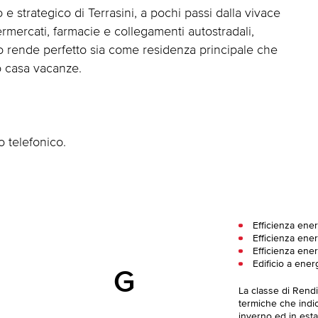
 e strategico di Terrasini, a pochi passi dalla vivace
mercati, farmacie e collegamenti autostradali,
o rende perfetto sia come residenza principale che
o casa vacanze.
 telefonico.
Efficienza ene
Efficienza ener
Efficienza ener
Edificio a ener
G
La classe di Rend
termiche che indica
inverno ed in esta