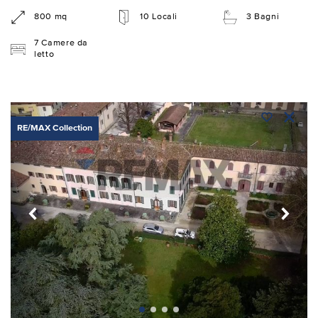
800 mq
10 Locali
3 Bagni
7 Camere da
letto
RE/MAX Collection