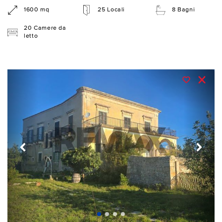
1600 mq
25 Locali
8 Bagni
20 Camere da
letto