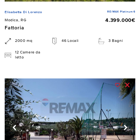
RE/MAX Platinum 6
Elisabetta Di Lorenzo
4.399.000€
Modica, RG
Fattoria
2000 mq
46 Locali
3 Bagni
12 Camere da
letto