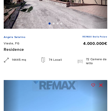
RE/MAX Stella Polare
Angela Satalino
4.000.000€
Vieste, FG
Residence
72 Camere da
14445 mq
74 Locali
letto