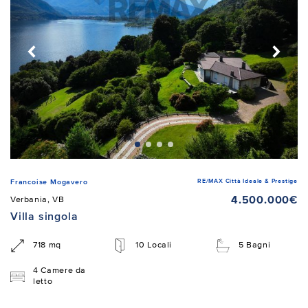
RE/MAX Città Ideale & Prestige
Francoise Mogavero
4.500.000€
Verbania, VB
Villa singola
718 mq
10 Locali
5 Bagni
4 Camere da
letto