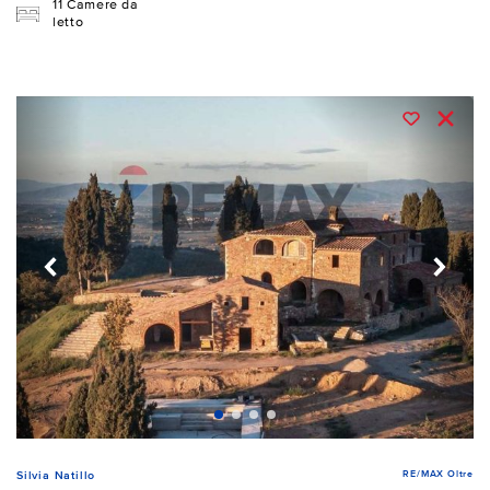
11 Camere da
letto
RE/MAX Oltre
Silvia Natillo