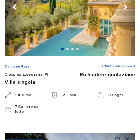
RE/MAX Golden House 3
Damiano Rossi
Richiedere quotazione
Crespina Lorenzana, PI
Villa singola
1000 mq
65 Locali
8 Bagni
7 Camere da
letto