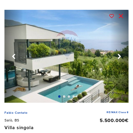
RE/MAX Class 8
Fabio Contato
5.500.000€
Salò, BS
Villa singola