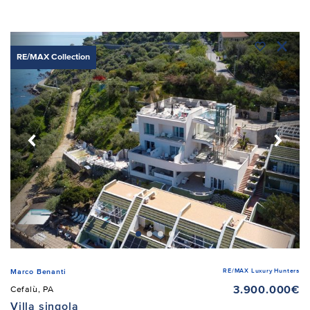
RE/MAX Collection
RE/MAX Luxury Hunters
Marco Benanti
3.900.000€
Cefalù, PA
Villa singola