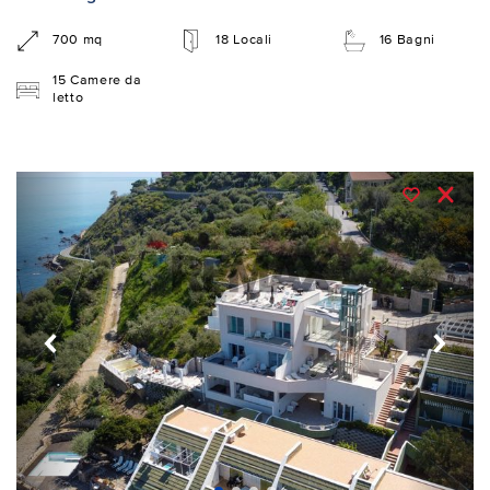
700 mq
18 Locali
16 Bagni
15 Camere da
letto