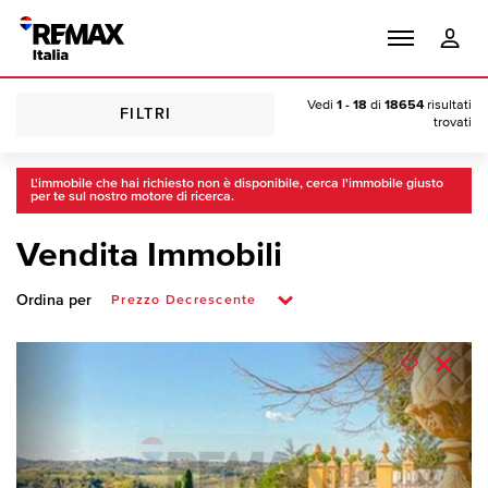
Vedi
1 - 18
di
18654
risultati
FILTRI
trovati
L'immobile che hai richiesto non è disponibile, cerca l'immobile giusto
per te sul nostro motore di ricerca.
Vendita Immobili
Ordina per