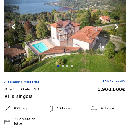
RE/MAX Lakelife
Alessandro Masserini
3.900.000€
Orta San Giulio, NO
Villa singola
623 mq
10 Locali
9 Bagni
7 Camere da
letto