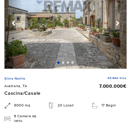
RE/MAX Oltre
Silvia Natillo
7.000.000€
Avetrana, TA
Cascina/Casale
9000 mq
20 Locali
17 Bagni
8 Camere da
letto