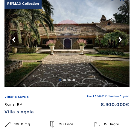
RE/MAX Collection
The RE/MAX Collection Crystal
Vittorio Savoia
8.300.000€
Roma, RM
Villa singola
1000 mq
20 Locali
15 Bagni