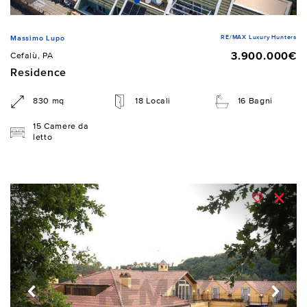
RE/MAX Luxury Hunters
Massimo Lupo
3.900.000€
Cefalù, PA
Residence
830 mq
18 Locali
16 Bagni
15 Camere da
letto