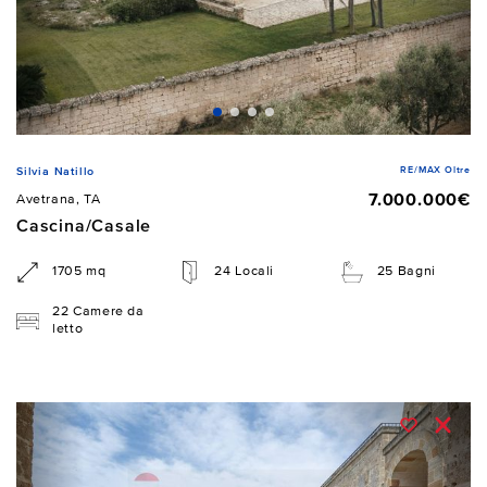
RE/MAX Oltre
Silvia Natillo
7.000.000€
Avetrana, TA
Cascina/Casale
1705 mq
24 Locali
25 Bagni
22 Camere da
letto