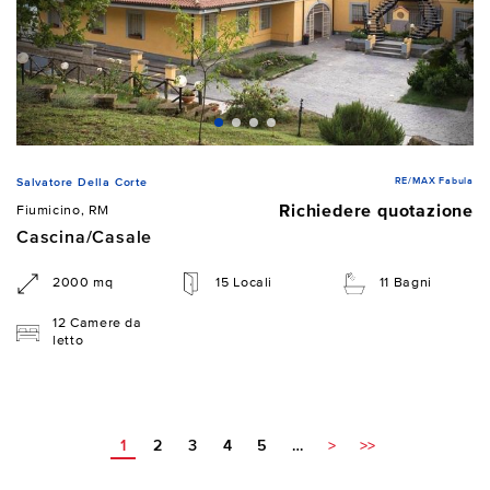
RE/MAX Fabula
Salvatore Della Corte
Richiedere quotazione
Fiumicino, RM
Cascina/Casale
2000 mq
15 Locali
11 Bagni
12 Camere da
letto
1
2
3
4
5
…
>
>>