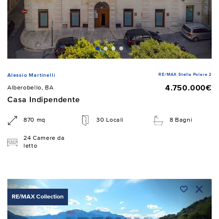
RE/MAX Stella Polare 2
Alessio Martinelli
4.750.000€
Alberobello, BA
Casa Indipendente
870 mq
30 Locali
8 Bagni
24 Camere da
letto
RE/MAX Collection