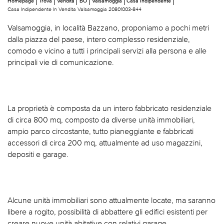
Homepage
Trova
Vendita
BO
Valsamoggia
Casa Indipendente
Casa Indipendente In Vendita Valsamoggia 20801003-844
Valsamoggia, in località Bazzano, proponiamo a pochi metri
dalla piazza del paese, intero complesso residenziale,
comodo e vicino a tutti i principali servizi alla persona e alle
principali vie di comunicazione.
La proprietà è composta da un intero fabbricato residenziale
di circa 800 mq, composto da diverse unità immobiliari,
ampio parco circostante, tutto pianeggiante e fabbricati
accessori di circa 200 mq, attualmente ad uso magazzini,
depositi e garage.
Alcune unità immobiliari sono attualmente locate, ma saranno
libere a rogito, possibilità di abbattere gli edifici esistenti per
creare nuove unità abitative con relativi garage.