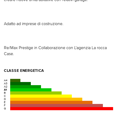
Adatto ad imprese di costruzione.
Re/Max Prestige in Collaborazione con L'agenzia La rocca
Case.
CLASSE ENERGETICA
A4
A3
A2
A1
B
C
D
E
F
G