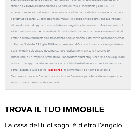
24MAX
stimati da
alla data odierna sulla base dei tassi di riferimento (EURIBOR, BCE,
EUROIRS) sono da considerarsi meramente indicativi e non costituiscono un'offerta da parte
dell'Istituto Rogante. La concessione del mutuo e le condizioni proposte sono subordinate
alla valutazione ed approvazione della banca erogante sulla base del profilo finanziario del
24MAX
cliente. Il calcolo del TAEG è effettuato in maniera indipendente da
secondo i criteri
dettati dal provvedimento sulla trasparenza delle operazioni e dei servizi bancari e finanziari
di Banca d'Italia del 29 luglio 2009 e successive modificazioni. Il cliente riceverà, sulla base
della normativa vigente, la documentazione relativa alle 'Informazioni sul Credito
Immobiliare' e il “Prospetto Informativo Europeo Standardizzato (Pies)' prima della stipula del
contratto per approfondire le clausole e le condizioni definitive del mutuo ottenuto nonché
potrà consultare sulla pagina
Trasparenza
i fogli informativi e gli altri documenti di
Trasparenza bancaria. Per verificare la soluzione finanziaria più adatta alle tue esigenze non
esitare a contattare un nostro consulente.
TROVA IL TUO IMMOBILE
La casa dei tuoi sogni è dietro l’angolo.