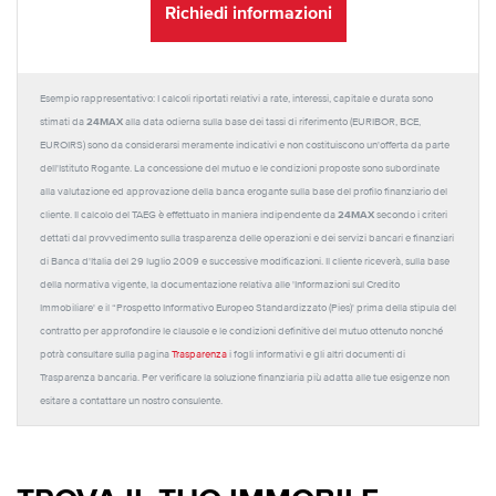
Richiedi informazioni
Esempio rappresentativo: I calcoli riportati relativi a rate, interessi, capitale e durata sono
24MAX
stimati da
alla data odierna sulla base dei tassi di riferimento (EURIBOR, BCE,
EUROIRS) sono da considerarsi meramente indicativi e non costituiscono un'offerta da parte
dell'Istituto Rogante. La concessione del mutuo e le condizioni proposte sono subordinate
alla valutazione ed approvazione della banca erogante sulla base del profilo finanziario del
24MAX
cliente. Il calcolo del TAEG è effettuato in maniera indipendente da
secondo i criteri
dettati dal provvedimento sulla trasparenza delle operazioni e dei servizi bancari e finanziari
di Banca d'Italia del 29 luglio 2009 e successive modificazioni. Il cliente riceverà, sulla base
della normativa vigente, la documentazione relativa alle 'Informazioni sul Credito
Immobiliare' e il “Prospetto Informativo Europeo Standardizzato (Pies)' prima della stipula del
contratto per approfondire le clausole e le condizioni definitive del mutuo ottenuto nonché
potrà consultare sulla pagina
Trasparenza
i fogli informativi e gli altri documenti di
Trasparenza bancaria. Per verificare la soluzione finanziaria più adatta alle tue esigenze non
esitare a contattare un nostro consulente.