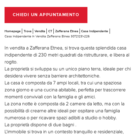
CHIEDI UN APPUNTAMENTO
Homepage
Trova
Vendita
CT
Zafferana Etnea
Casa Indipendente
Casa Indipendente In Vendita Zafferana Etnea 30721231-226
In vendita a Zafferana Etnea, si trova questa splendida casa
indipendente di 230 metri quadrati da ristrutturare, e libera al
rogito.
La proprietà si sviluppa su un unico piano terra, ideale per chi
desidera vivere senza barriere architettoniche.
La casa è composta da 7 ampi locali, tra cui una spaziosa
zona giorno e una cucina abitabile, perfetta per trascorrere
momenti conviviali con la famiglia e gli amici.
La zona notte è composta da 2 camere da letto, ma con la
possibilità di crearne altre ideali per ospitare una famiglia
numerosa o per ricavare spazi adibiti a studio o hobby.
La proprietà dispone di due bagni .
L'immobile si trova in un contesto tranquillo e residenziale,