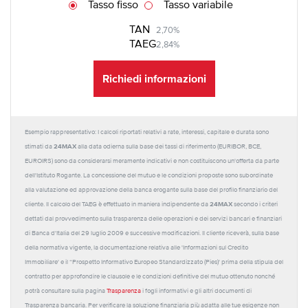
Tasso fisso
Tasso variabile
TAN
2,70%
TAEG
2,84%
Richiedi informazioni
Esempio rappresentativo: I calcoli riportati relativi a rate, interessi, capitale e durata sono
24MAX
stimati da
alla data odierna sulla base dei tassi di riferimento (EURIBOR, BCE,
EUROIRS) sono da considerarsi meramente indicativi e non costituiscono un'offerta da parte
dell'Istituto Rogante. La concessione del mutuo e le condizioni proposte sono subordinate
alla valutazione ed approvazione della banca erogante sulla base del profilo finanziario del
24MAX
cliente. Il calcolo del TAEG è effettuato in maniera indipendente da
secondo i criteri
dettati dal provvedimento sulla trasparenza delle operazioni e dei servizi bancari e finanziari
di Banca d'Italia del 29 luglio 2009 e successive modificazioni. Il cliente riceverà, sulla base
della normativa vigente, la documentazione relativa alle 'Informazioni sul Credito
Immobiliare' e il “Prospetto Informativo Europeo Standardizzato (Pies)' prima della stipula del
contratto per approfondire le clausole e le condizioni definitive del mutuo ottenuto nonché
potrà consultare sulla pagina
Trasparenza
i fogli informativi e gli altri documenti di
Trasparenza bancaria. Per verificare la soluzione finanziaria più adatta alle tue esigenze non