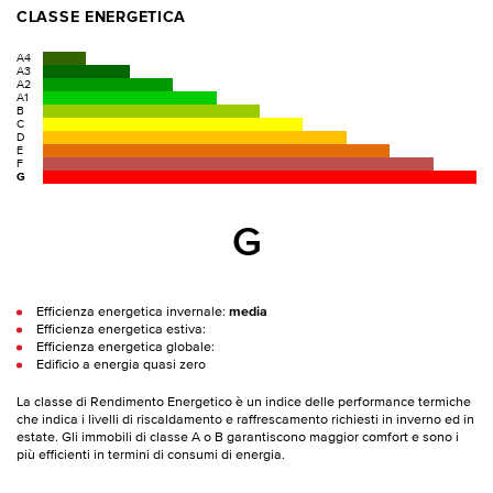
CLASSE ENERGETICA
A4
A3
A2
A1
B
C
D
E
F
G
G
Efficienza energetica invernale:
media
Efficienza energetica estiva:
Efficienza energetica globale:
Edificio a energia quasi zero
La classe di Rendimento Energetico è un indice delle performance termiche
che indica i livelli di riscaldamento e raffrescamento richiesti in inverno ed in
estate. Gli immobili di classe A o B garantiscono maggior comfort e sono i
più efficienti in termini di consumi di energia.