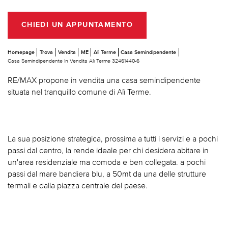
CHIEDI UN APPUNTAMENTO
Homepage
Trova
Vendita
ME
Alì Terme
Casa Semindipendente
Casa Semindipendente In Vendita Alì Terme 32461440-6
RE/MAX propone in vendita una casa semindipendente
situata nel tranquillo comune di Alì Terme.
La sua posizione strategica, prossima a tutti i servizi e a pochi
passi dal centro, la rende ideale per chi desidera abitare in
un'area residenziale ma comoda e ben collegata. a pochi
passi dal mare bandiera blu, a 50mt da una delle strutture
termali e dalla piazza centrale del paese.