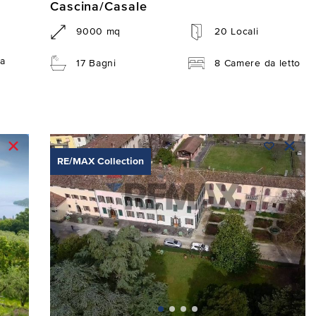
Cascina/Casale
9000 mq
20 Locali
a
17 Bagni
8 Camere da letto
RE/MAX Collection