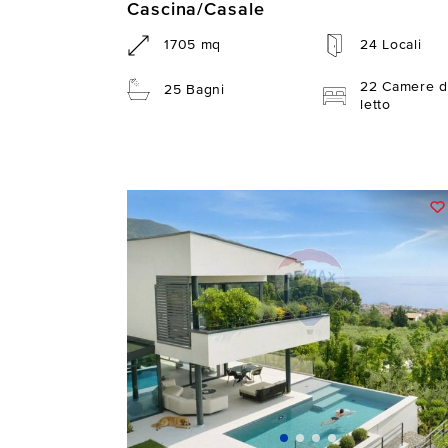
Cascina/Casale
1705 mq
24 Locali
22 Camere d
25 Bagni
letto