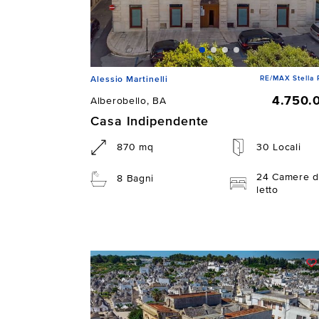
RE/MAX Stella 
Alessio Martinelli
4.750.
Alberobello, BA
Casa Indipendente
870 mq
30 Locali
24 Camere d
8 Bagni
letto