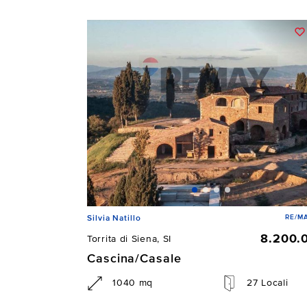
RE/MA
Silvia Natillo
8.200.
Torrita di Siena, SI
Cascina/Casale
1040 mq
27 Locali