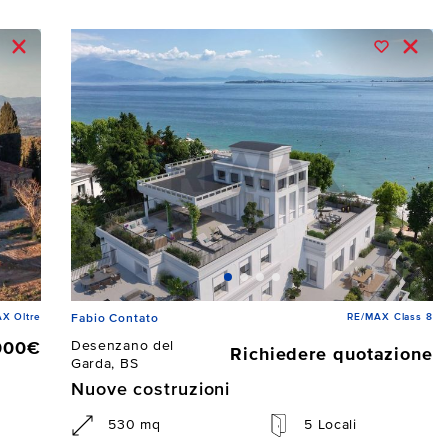
X Oltre
RE/MAX Class 8
Fabio Contato
Desenzano del
000€
Richiedere quotazione
Garda, BS
Nuove costruzioni
530 mq
5 Locali