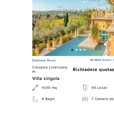
RE/MAX Golden 
Damiano Rossi
Crespina Lorenzana,
Richiedere quota
PI
Villa singola
1000 mq
65 Locali
8 Bagni
7 Camere da 