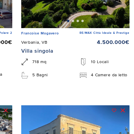
Polare 2
RE/MAX Città Ideale & Prestige
Francoise Mogavero
000€
4.500.000€
Verbania, VB
Villa singola
718 mq
10 Locali
a
5 Bagni
4 Camere da letto