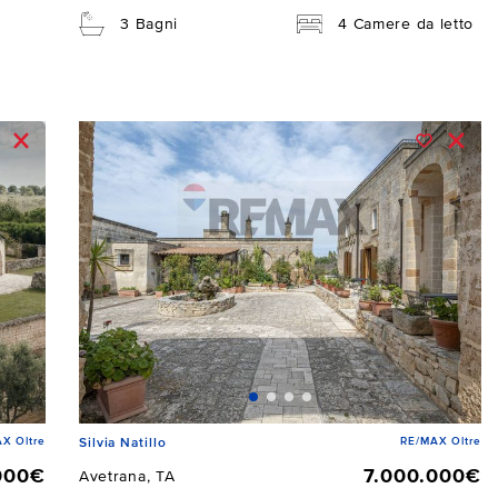
3 Bagni
4 Camere da letto
X Oltre
RE/MAX Oltre
Silvia Natillo
000€
7.000.000€
Avetrana, TA