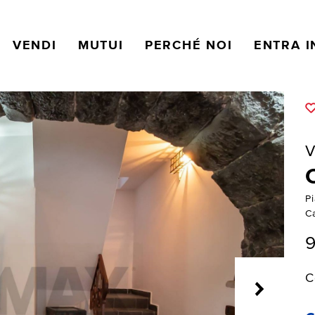
VENDI
MUTUI
PERCHÉ NOI
ENTRA I
V
Pi
C
9
C