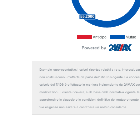
55.200€
Anticipo
Mutuo
Powered by
Esempio rappresentativo: I calcoli riportati relativi a rate, interessi, 
non costituiscono un'offerta da parte dell'Istituto Rogante. La conces
calcolo del TAEG è effettuato in maniera indipendente da
24MAX
sec
modificazioni. Il cliente riceverà, sulla base della normativa vigente,
approfondire le clausole e le condizioni definitive del mutuo ottenut
tue esigenze non esitare a contattare un nostro consulente.