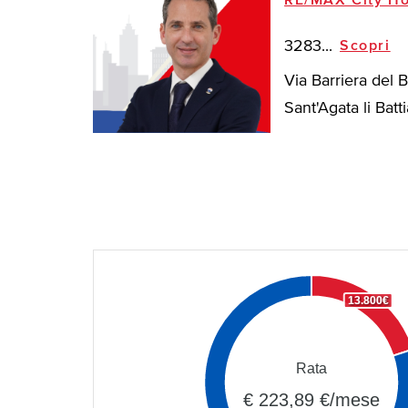
RE/MAX City H
3283...
Scopri
Via Barriera del 
Sant'Agata li Battia
13.800€
Rata
€ 223,89 €/mese