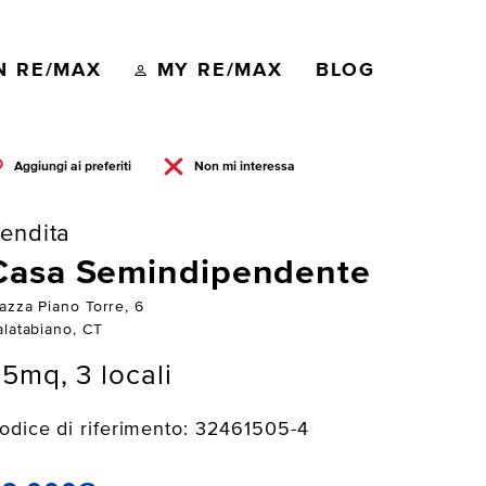
N RE/MAX
MY RE/MAX
BLOG
Aggiungi ai preferiti
Non mi interessa
endita
Casa Semindipendente
azza Piano Torre, 6
alatabiano, CT
5mq, 3 locali
odice di riferimento: 32461505-4