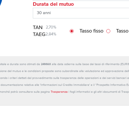
Durata del mutuo
TAN
2,70%
Tasso fisso
Tasso
TAEG
2,84%
capitale e durata sono stimati da
24MAX
alla data odierna sulla base dei tassi di riferimento (E
sione del mutuo e le condizioni proposte sono subordinate alla valutazione ed approvazione della b
ondo i criteri dettati dal provvedimento sulla trasparenza delle operazioni e dei servizi bancari e
 la documentazione relativa alle 'Informazioni sul Credito Immobiliare' e il “Prospetto Informativo 
o nonché potrà consultare sulla pagina
Trasparenza
i fogli informativi e gli altri documenti di Tra