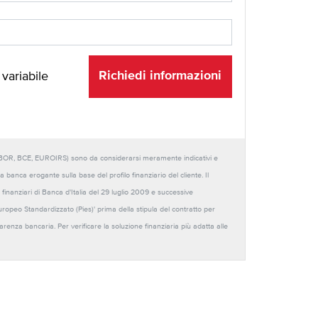
Richiedi informazioni
 variabile
URIBOR, BCE, EUROIRS) sono da considerarsi meramente indicativi e
anca erogante sulla base del profilo finanziario del cliente. Il
 finanziari di Banca d'Italia del 29 luglio 2009 e successive
Europeo Standardizzato (Pies)' prima della stipula del contratto per
sparenza bancaria. Per verificare la soluzione finanziaria più adatta alle