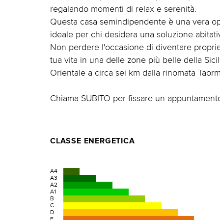
regalando momenti di relax e serenità.
Questa casa semindipendente è una vera opp
ideale per chi desidera una soluzione abitati
Non perdere l'occasione di diventare propriet
tua vita in una delle zone più belle della Sic
Orientale a circa sei km dalla rinomata Taorm
Chiama SUBITO per fissare un appuntamento 
CLASSE ENERGETICA
A4
A3
A2
A1
B
C
D
E