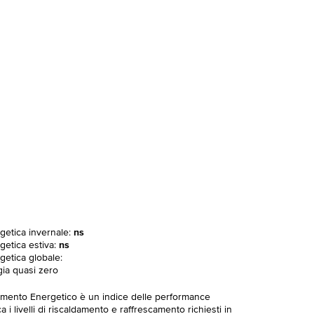
rgetica invernale:
ns
getica estiva:
ns
getica globale:
gia quasi zero
imento Energetico è un indice delle performance
 i livelli di riscaldamento e raffrescamento richiesti in