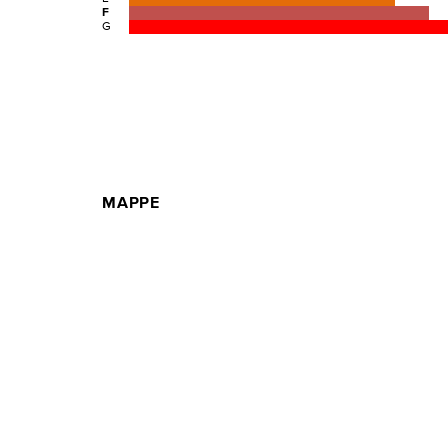
F
G
MAPPE