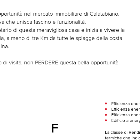
ortunità nel mercato immobiliare di Calatabiano,
va che unisca fascino e funzionalità.
ario di questa meravigliosa casa e inizia a vivere la
ilia, a meno di tre Km da tutte le spiagge della costa
ina.
di visita, non PERDERE questa bella opportunità.
Efficienza ene
Efficienza ener
Efficienza ener
Edificio a ener
F
La classe di Rend
termiche che indica