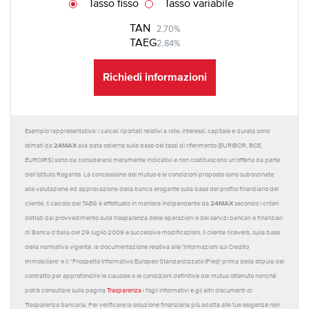
Tasso fisso
Tasso variabile
TAN
2,70%
TAEG
2,84%
Richiedi informazioni
Esempio rappresentativo: I calcoli riportati relativi a rate, interessi, capitale e durata sono
24MAX
stimati da
alla data odierna sulla base dei tassi di riferimento (EURIBOR, BCE,
EUROIRS) sono da considerarsi meramente indicativi e non costituiscono un'offerta da parte
dell'Istituto Rogante. La concessione del mutuo e le condizioni proposte sono subordinate
alla valutazione ed approvazione della banca erogante sulla base del profilo finanziario del
24MAX
cliente. Il calcolo del TAEG è effettuato in maniera indipendente da
secondo i criteri
dettati dal provvedimento sulla trasparenza delle operazioni e dei servizi bancari e finanziari
di Banca d'Italia del 29 luglio 2009 e successive modificazioni. Il cliente riceverà, sulla base
della normativa vigente, la documentazione relativa alle 'Informazioni sul Credito
Immobiliare' e il “Prospetto Informativo Europeo Standardizzato (Pies)' prima della stipula del
contratto per approfondire le clausole e le condizioni definitive del mutuo ottenuto nonché
potrà consultare sulla pagina
Trasparenza
i fogli informativi e gli altri documenti di
Trasparenza bancaria. Per verificare la soluzione finanziaria più adatta alle tue esigenze non