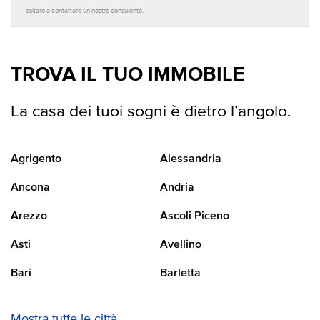
esitare a contattare un nostro consulente.
TROVA IL TUO IMMOBILE
La casa dei tuoi sogni è dietro l’angolo.
Agrigento
Alessandria
Ancona
Andria
Arezzo
Ascoli Piceno
Asti
Avellino
Bari
Barletta
Mostra tutte le città