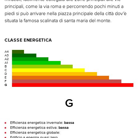
principali, come la via roma e percorrendo pochi minuti a
piedi si può arrivare nella piazza principale della città dov'è
situata la famosa scalinata di santa maria del monte.
CLASSE ENERGETICA
A4
A3
A2
A1
B
C
D
E
F
G
G
Efficienza energetica invernale:
bassa
Efficienza energetica estiva:
bassa
Efficienza energetica globale:
Edificio a energia quasi zero