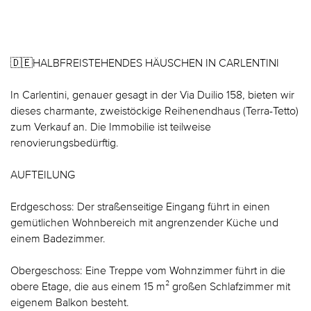
🇩🇪HALBFREISTEHENDES HÄUSCHEN IN CARLENTINI
In Carlentini, genauer gesagt in der Via Duilio 158, bieten wir
dieses charmante, zweistöckige Reihenendhaus (Terra-Tetto)
zum Verkauf an. Die Immobilie ist teilweise
renovierungsbedürftig.
AUFTEILUNG
Erdgeschoss: Der straßenseitige Eingang führt in einen
gemütlichen Wohnbereich mit angrenzender Küche und
einem Badezimmer.
Obergeschoss: Eine Treppe vom Wohnzimmer führt in die
obere Etage, die aus einem 15 m² großen Schlafzimmer mit
eigenem Balkon besteht.