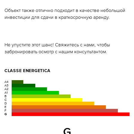
Объект также отлично подходит в качестве небольшой
инвестиции для сдачи в краткосрочную аренду.
Не упустите этот шанс! Свяжитесь с нами, чтобы
забронировать осмотр с нашим консультантом.
CLASSE ENERGETICA
A4
A3
A2
A1
B
C
D
E
F
G
G