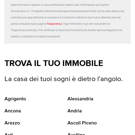
della normativa vigente, la documentazione relativa alle 'Informazioni sul Credito
Immobiliare' e il “Prospetto Informativo Europeo Standardizzato (Pies)' prima della stipula del
contratto per approfondire le clausole e le condizioni definitive del mutuo ottenuto nonché
potrà consultare sulla pagina
Trasparenza
i fogli informativi e gli altri documenti di
Trasparenza bancaria. Per verificare la soluzione finanziaria più adatta alle tue esigenze non
esitare a contattare un nostro consulente.
TROVA IL TUO IMMOBILE
La casa dei tuoi sogni è dietro l’angolo.
Agrigento
Alessandria
Ancona
Andria
Arezzo
Ascoli Piceno