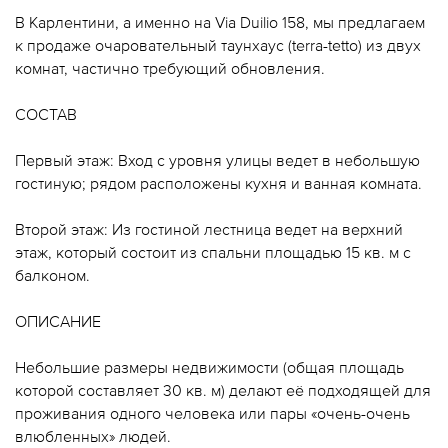
В Карлентини, а именно на Via Duilio 158, мы предлагаем
к продаже очаровательный таунхаус (terra-tetto) из двух
комнат, частично требующий обновления.
СОСТАВ
Первый этаж: Вход с уровня улицы ведет в небольшую
гостиную; рядом расположены кухня и ванная комната.
Второй этаж: Из гостиной лестница ведет на верхний
этаж, который состоит из спальни площадью 15 кв. м с
балконом.
ОПИСАНИЕ
Небольшие размеры недвижимости (общая площадь
которой составляет 30 кв. м) делают её подходящей для
проживания одного человека или пары «очень-очень
влюбленных» людей.