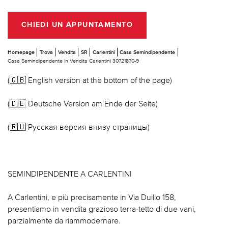
CHIEDI UN APPUNTAMENTO
Homepage
Trova
Vendita
SR
Carlentini
Casa Semindipendente
Casa Semindipendente In Vendita Carlentini 30721870-9
(🇬🇧 English version at the bottom of the page)
(🇩🇪 Deutsche Version am Ende der Seite)
(🇷🇺 Русская версия внизу страницы)
SEMINDIPENDENTE A CARLENTINI
A Carlentini, e più precisamente in Via Duilio 158,
presentiamo in vendita grazioso terra-tetto di due vani,
parzialmente da riammodernare.