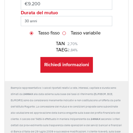
Durata del mutuo
Tasso fisso
Tasso variabile
TAN
2,70%
TAEG
2,84%
Richiedi informazioni
Esempio rappresentativo: I calcoli riportati relativi a rate, interessi, capitale e durata sono
24MAX
stimati da
alla data odierna sulla base dei tassi di riferimento (EURIBOR, BCE,
EUROIRS) sono da considerarsi meramente indicativi e non costituiscono un'offerta da parte
dell'Istituto Rogante. La concessione del mutuo e le condizioni proposte sono subordinate
alla valutazione ed approvazione della banca erogante sulla base del profilo finanziario del
24MAX
cliente. Il calcolo del TAEG è effettuato in maniera indipendente da
secondo i criteri
dettati dal provvedimento sulla trasparenza delle operazioni e dei servizi bancari e finanziari
di Banca d'Italia del 29 luglio 2009 e successive modificazioni. Il cliente riceverà, sulla base