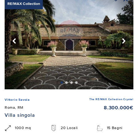
RE/MAX Collection
The RE/MAX Collection Crystal
Vittorio Savoia
8.300.000€
Roma, RM
Villa singola
1000 mq
20 Locali
15 Bagni