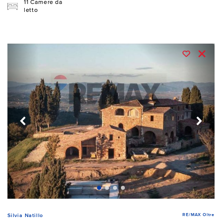
11 Camere da
letto
RE/MAX Oltre
Silvia Natillo