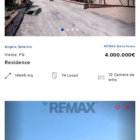
RE/MAX Stella Polare
Angela Satalino
4.000.000€
Vieste, FG
Residence
72 Camere da
14445 mq
74 Locali
letto