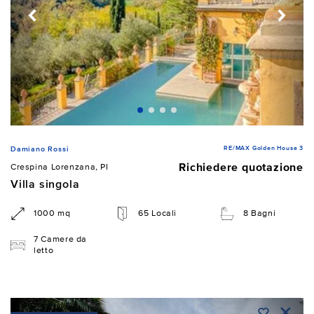
RE/MAX Golden House 3
Damiano Rossi
Richiedere quotazione
Crespina Lorenzana, PI
Villa singola
1000 mq
65 Locali
8 Bagni
7 Camere da
letto