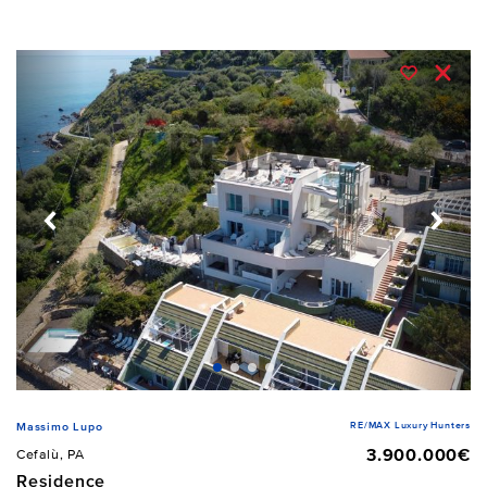
RE/MAX Luxury Hunters
Massimo Lupo
3.900.000€
Cefalù, PA
Residence