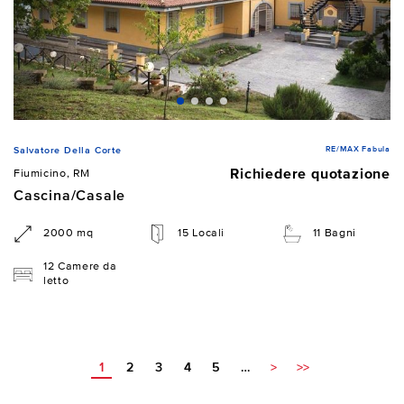
RE/MAX Fabula
Salvatore Della Corte
Richiedere quotazione
Fiumicino, RM
Cascina/Casale
2000 mq
15 Locali
11 Bagni
12 Camere da
letto
1
2
3
4
5
…
>
>>