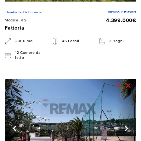
RE/MAX Platinum 6
Elisabetta Di Lorenzo
4.399.000€
Modica, RG
Fattoria
2000 mq
46 Locali
3 Bagni
12 Camere da
letto