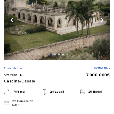
RE/MAX Oltre
Silvia Natillo
7.000.000€
Avetrana, TA
Cascina/Casale
1705 mq
24 Locali
25 Bagni
22 Camere da
letto