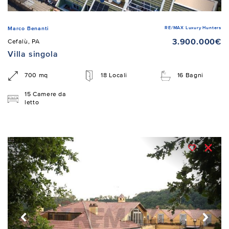
RE/MAX Luxury Hunters
Marco Benanti
3.900.000€
Cefalù, PA
Villa singola
700 mq
18 Locali
16 Bagni
15 Camere da
letto