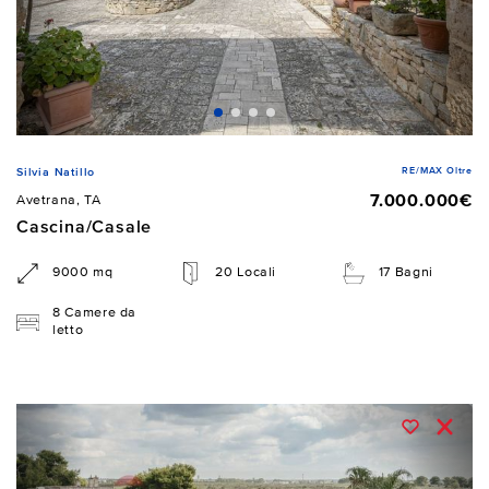
RE/MAX Oltre
Silvia Natillo
7.000.000€
Avetrana, TA
Cascina/Casale
9000 mq
20 Locali
17 Bagni
8 Camere da
letto