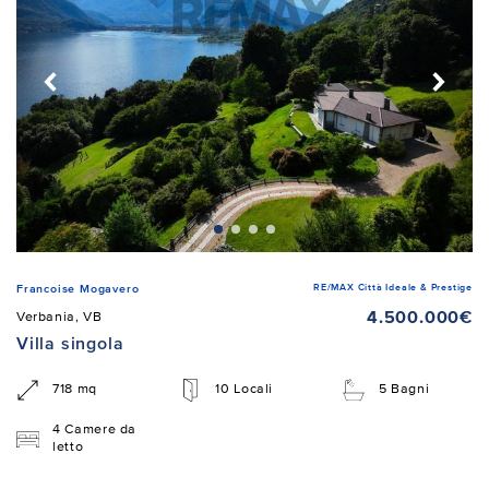
RE/MAX Città Ideale & Prestige
Francoise Mogavero
4.500.000€
Verbania, VB
Villa singola
718 mq
10 Locali
5 Bagni
4 Camere da
letto