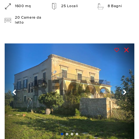
1600 mq
25 Locali
8 Bagni
20 Camere da
letto