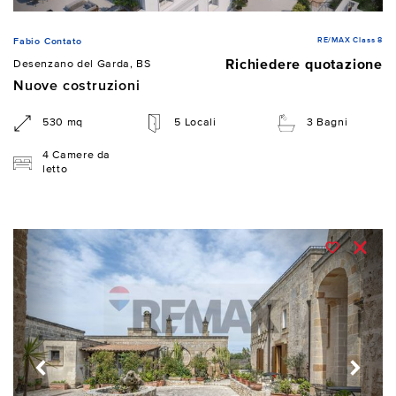
RE/MAX Class 8
Fabio Contato
Richiedere quotazione
Desenzano del Garda, BS
Nuove costruzioni
530 mq
5 Locali
3 Bagni
4 Camere da
letto