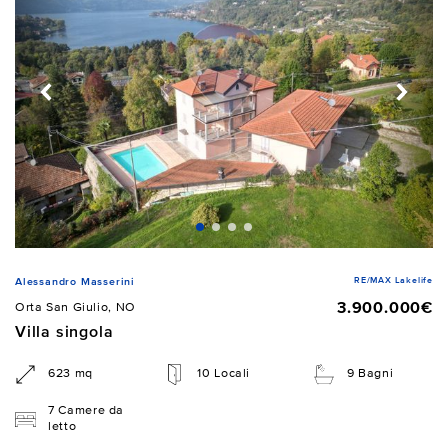
RE/MAX Lakelife
Alessandro Masserini
3.900.000€
Orta San Giulio, NO
Villa singola
623 mq
10 Locali
9 Bagni
7 Camere da
letto