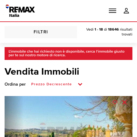
Vedi
1 - 18
di
18646
risultati
FILTRI
trovati
L'immobile che hai richiesto non è disponibile, cerca l'immobile giusto
per te sul nostro motore di ricerca.
Vendita Immobili
Ordina per