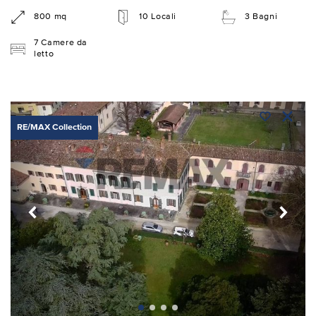
800 mq
10 Locali
3 Bagni
7 Camere da
letto
RE/MAX Collection