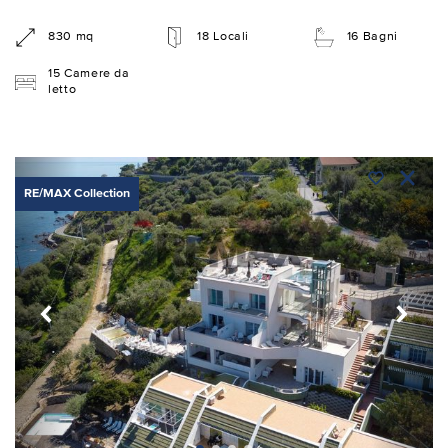
830 mq
18 Locali
16 Bagni
15 Camere da
letto
RE/MAX Collection