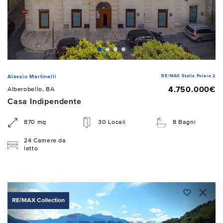
RE/MAX Stella Polare 2
Alessio Martinelli
4.750.000€
Alberobello, BA
Casa Indipendente
870 mq
30 Locali
8 Bagni
24 Camere da
letto
RE/MAX Collection