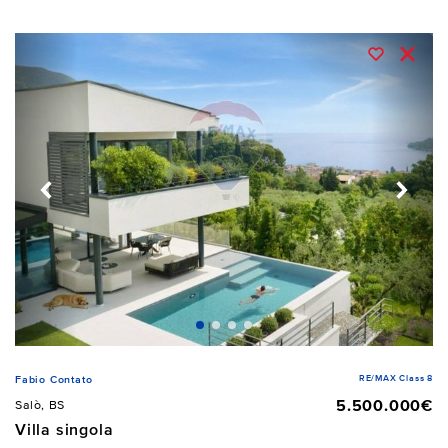
RE/MAX Class 8
Fabio Contato
5.500.000€
Salò, BS
Villa singola