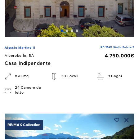
RE/MAX Stella Polare 2
Alessio Martinelli
4.750.000€
Alberobello, BA
Casa Indipendente
870 mq
30 Locali
8 Bagni
24 Camere da
letto
RE/MAX Collection