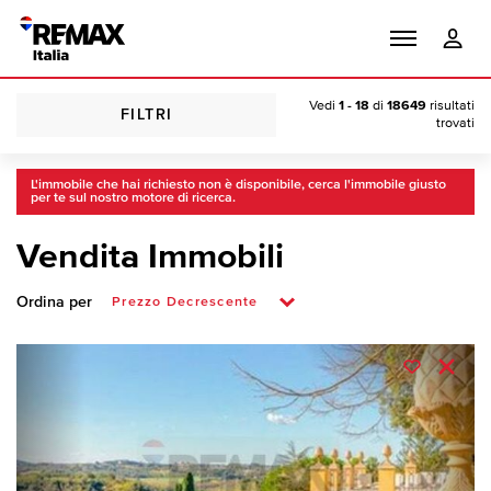
Vedi
1 - 18
di
18649
risultati
FILTRI
trovati
L'immobile che hai richiesto non è disponibile, cerca l'immobile giusto
per te sul nostro motore di ricerca.
Vendita Immobili
Ordina per