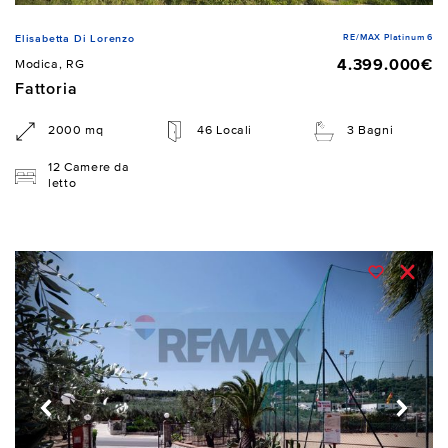
RE/MAX Platinum 6
Elisabetta Di Lorenzo
4.399.000€
Modica, RG
Fattoria
2000 mq
46 Locali
3 Bagni
12 Camere da
letto