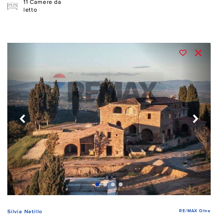
11 Camere da
letto
RE/MAX Oltre
Silvia Natillo