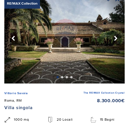
RE/MAX Collection
The RE/MAX Collection Crystal
Vittorio Savoia
8.300.000€
Roma, RM
Villa singola
1000 mq
20 Locali
15 Bagni