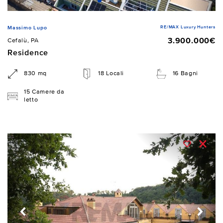
RE/MAX Luxury Hunters
Massimo Lupo
3.900.000€
Cefalù, PA
Residence
830 mq
18 Locali
16 Bagni
15 Camere da
letto