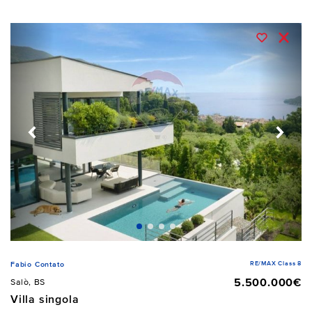
RE/MAX Class 8
Fabio Contato
5.500.000€
Salò, BS
Villa singola