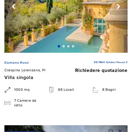
RE/MAX Golden House 3
Damiano Rossi
Richiedere quotazione
Crespina Lorenzana, PI
Villa singola
1000 mq
65 Locali
8 Bagni
7 Camere da
letto