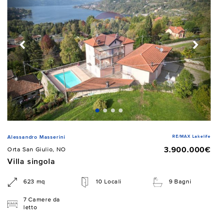
RE/MAX Lakelife
Alessandro Masserini
3.900.000€
Orta San Giulio, NO
Villa singola
623 mq
10 Locali
9 Bagni
7 Camere da
letto