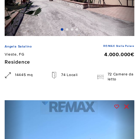
RE/MAX Stella Polare
Angela Satalino
4.000.000€
Vieste, FG
Residence
72 Camere da
14445 mq
74 Locali
letto