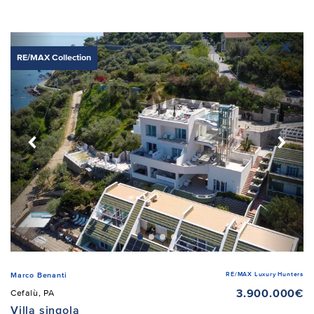
RE/MAX Collection
RE/MAX Luxury Hunters
Marco Benanti
3.900.000€
Cefalù, PA
Villa singola