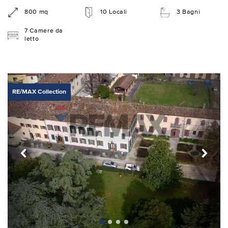
800 mq
10 Locali
3 Bagni
7 Camere da
letto
RE/MAX Collection