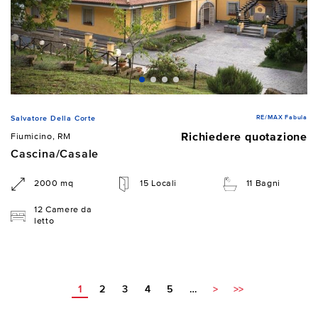
RE/MAX Fabula
Salvatore Della Corte
Richiedere quotazione
Fiumicino, RM
Cascina/Casale
2000 mq
15 Locali
11 Bagni
12 Camere da
letto
1
2
3
4
5
…
>
>>