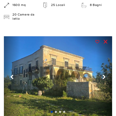
1600 mq
25 Locali
8 Bagni
20 Camere da
letto