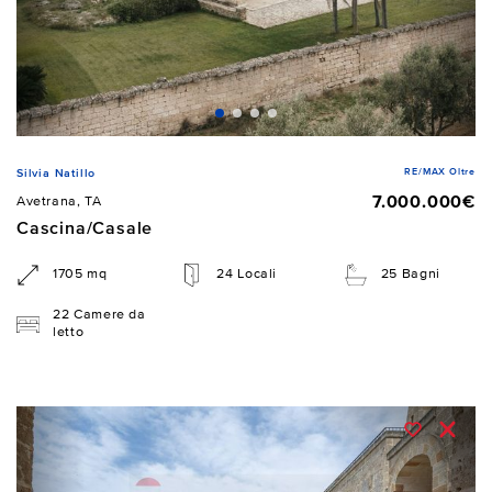
RE/MAX Oltre
Silvia Natillo
7.000.000€
Avetrana, TA
Cascina/Casale
1705 mq
24 Locali
25 Bagni
22 Camere da
letto