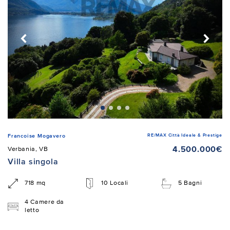
RE/MAX Città Ideale & Prestige
Francoise Mogavero
4.500.000€
Verbania, VB
Villa singola
718 mq
10 Locali
5 Bagni
4 Camere da
letto