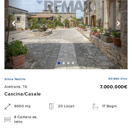
RE/MAX Oltre
Silvia Natillo
7.000.000€
Avetrana, TA
Cascina/Casale
9000 mq
20 Locali
17 Bagni
8 Camere da
letto