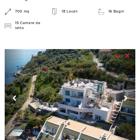
700 mq
18 Locali
16 Bagni
15 Camere da
letto