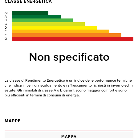
CLASSE ENERGETICA
A+
A
B
C
D
E
F
G
Non specificato
La classe di Rendimento Energetico è un indice delle performance termiche
che indica i livelli di riscaldamento e raffrescamento richiesti in inverno ed in
estate. Gli immobili di classe A o B garantiscono maggior comfort e sono i
più efficienti in termini di consumi di energia.
MAPPE
MAPPA