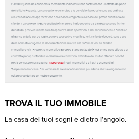
EUROIRS) sono da considerarsi meramente indicativi e non costituiscono un'offerta da parte
dell'Istituto Rogante. La concessione del mutuo e le condizioni proposte sono subordinate
alla valutazione ed approvazione della banca erogante sulla base del profilo finanziario del
24MAX
cliente. Il calcolo del TAEG è effettuato in maniera indipendente da
secondo i criteri
dettati dal provvedimento sulla trasparenza delle operazioni e dei servizi bancari e finanziari
di Banca d'Italia del 29 luglio 2009 e successive modificazioni. Il cliente riceverà, sulla base
della normativa vigente, la documentazione relativa alle 'Informazioni sul Credito
Immobiliare' e il “Prospetto Informativo Europeo Standardizzato (Pies)' prima della stipula del
contratto per approfondire le clausole e le condizioni definitive del mutuo ottenuto nonché
potrà consultare sulla pagina
Trasparenza
i fogli informativi e gli altri documenti di
Trasparenza bancaria. Per verificare la soluzione finanziaria più adatta alle tue esigenze non
esitare a contattare un nostro consulente.
TROVA IL TUO IMMOBILE
La casa dei tuoi sogni è dietro l’angolo.