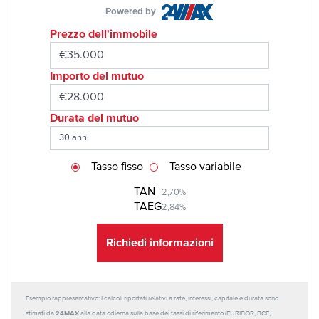
Powered by
Prezzo dell'immobile
Importo del mutuo
Durata del mutuo
Tasso fisso
Tasso variabile
TAN
2,70%
TAEG
2,84%
Richiedi informazioni
Esempio rappresentativo: I calcoli riportati relativi a rate, interessi, capitale e durata sono
24MAX
stimati da
alla data odierna sulla base dei tassi di riferimento (EURIBOR, BCE,