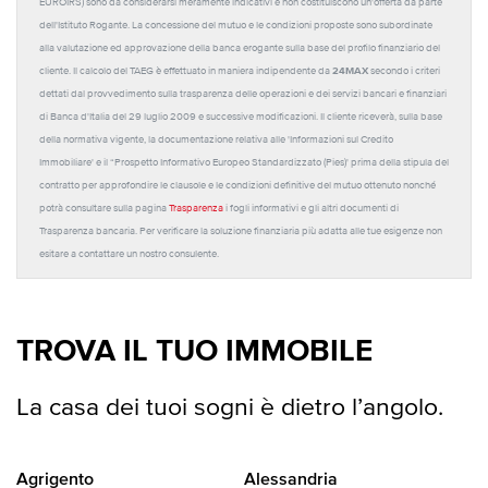
EUROIRS) sono da considerarsi meramente indicativi e non costituiscono un'offerta da parte
dell'Istituto Rogante. La concessione del mutuo e le condizioni proposte sono subordinate
alla valutazione ed approvazione della banca erogante sulla base del profilo finanziario del
24MAX
cliente. Il calcolo del TAEG è effettuato in maniera indipendente da
secondo i criteri
dettati dal provvedimento sulla trasparenza delle operazioni e dei servizi bancari e finanziari
di Banca d'Italia del 29 luglio 2009 e successive modificazioni. Il cliente riceverà, sulla base
della normativa vigente, la documentazione relativa alle 'Informazioni sul Credito
Immobiliare' e il “Prospetto Informativo Europeo Standardizzato (Pies)' prima della stipula del
contratto per approfondire le clausole e le condizioni definitive del mutuo ottenuto nonché
potrà consultare sulla pagina
Trasparenza
i fogli informativi e gli altri documenti di
Trasparenza bancaria. Per verificare la soluzione finanziaria più adatta alle tue esigenze non
esitare a contattare un nostro consulente.
TROVA IL TUO IMMOBILE
La casa dei tuoi sogni è dietro l’angolo.
Agrigento
Alessandria