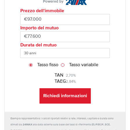
Powered by
Prezzo dell'immobile
Importo del mutuo
Durata del mutuo
Tasso fisso
Tasso variabile
TAN
2,70%
TAEG
2,84%
Richiedi informazioni
Esempio rappresentativo: I calcoli riportati relativi a rate, interessi, capitale e durata sono
24MAX
stimati da
alla data odierna sulla base dei tassi di riferimento (EURIBOR, BCE,