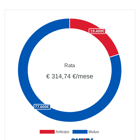
19.400€
Rata
€ 314,74 €/mese
77.600€
Anticipo
Mutuo