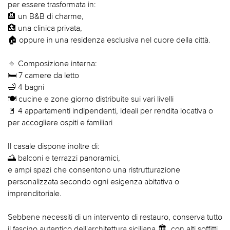
per essere trasformata in:
🏨 un B&B di charme,
🏥 una clinica privata,
🏠 oppure in una residenza esclusiva nel cuore della città.
🔹 Composizione interna:
🛏️ 7 camere da letto
🛁 4 bagni
🍽️ cucine e zone giorno distribuite sui vari livelli
🚪 4 appartamenti indipendenti, ideali per rendita locativa o
per accogliere ospiti e familiari
Il casale dispone inoltre di:
🌅 balconi e terrazzi panoramici,
e ampi spazi che consentono una ristrutturazione
personalizzata secondo ogni esigenza abitativa o
imprenditoriale.
Sebbene necessiti di un intervento di restauro, conserva tutto
il fascino autentico dell'architettura siciliana 🏛️, con alti soffitti,