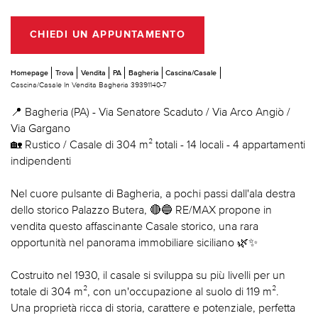
CHIEDI UN APPUNTAMENTO
Homepage
Trova
Vendita
PA
Bagheria
Cascina/Casale
Cascina/Casale In Vendita Bagheria 39391140-7
📍 Bagheria (PA) - Via Senatore Scaduto / Via Arco Angiò /
Via Gargano
🏡 Rustico / Casale di 304 m² totali - 14 locali - 4 appartamenti
indipendenti
Nel cuore pulsante di Bagheria, a pochi passi dall'ala destra
dello storico Palazzo Butera, 🔴🔵 RE/MAX propone in
vendita questo affascinante Casale storico, una rara
opportunità nel panorama immobiliare siciliano 🌿✨
Costruito nel 1930, il casale si sviluppa su più livelli per un
totale di 304 m², con un'occupazione al suolo di 119 m².
Una proprietà ricca di storia, carattere e potenziale, perfetta