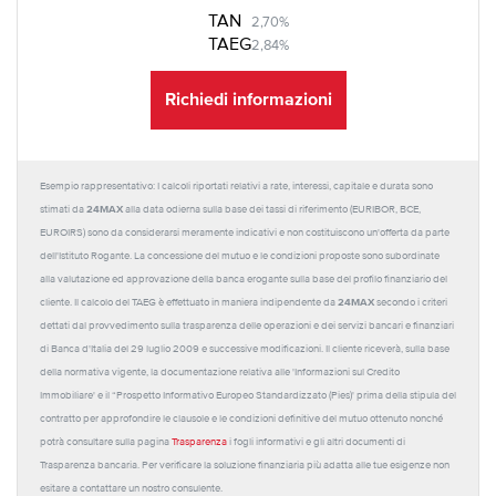
TAN
2,70%
TAEG
2,84%
Richiedi informazioni
Esempio rappresentativo: I calcoli riportati relativi a rate, interessi, capitale e durata sono
24MAX
stimati da
alla data odierna sulla base dei tassi di riferimento (EURIBOR, BCE,
EUROIRS) sono da considerarsi meramente indicativi e non costituiscono un'offerta da parte
dell'Istituto Rogante. La concessione del mutuo e le condizioni proposte sono subordinate
alla valutazione ed approvazione della banca erogante sulla base del profilo finanziario del
24MAX
cliente. Il calcolo del TAEG è effettuato in maniera indipendente da
secondo i criteri
dettati dal provvedimento sulla trasparenza delle operazioni e dei servizi bancari e finanziari
di Banca d'Italia del 29 luglio 2009 e successive modificazioni. Il cliente riceverà, sulla base
della normativa vigente, la documentazione relativa alle 'Informazioni sul Credito
Immobiliare' e il “Prospetto Informativo Europeo Standardizzato (Pies)' prima della stipula del
contratto per approfondire le clausole e le condizioni definitive del mutuo ottenuto nonché
potrà consultare sulla pagina
Trasparenza
i fogli informativi e gli altri documenti di
Trasparenza bancaria. Per verificare la soluzione finanziaria più adatta alle tue esigenze non
esitare a contattare un nostro consulente.