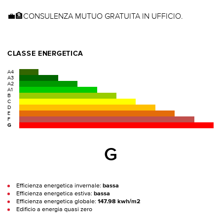
💼🏦CONSULENZA MUTUO GRATUITA IN UFFICIO.
CLASSE ENERGETICA
A4
A3
A2
A1
B
C
D
E
F
G
G
Efficienza energetica invernale:
bassa
Efficienza energetica estiva:
bassa
Efficienza energetica globale:
147.98 kwh/m2
Edificio a energia quasi zero