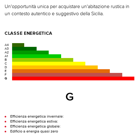
Un'opportunità unica per acquistare un'abitazione rustica in
un contesto autentico e suggestivo della Sicilia.
CLASSE ENERGETICA
A4
A3
A2
A1
B
C
D
E
F
G
G
Efficienza energetica invernale:
Efficienza energetica estiva:
Efficienza energetica globale:
Edificio a energia quasi zero