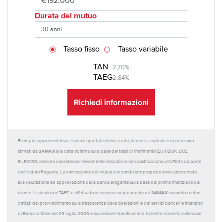
Durata del mutuo
Tasso fisso
Tasso variabile
TAN
2,70%
TAEG
2,84%
Richiedi informazioni
Esempio rappresentativo: I calcoli riportati relativi a rate, interessi, capitale e durata sono
24MAX
stimati da
alla data odierna sulla base dei tassi di riferimento (EURIBOR, BCE,
EUROIRS) sono da considerarsi meramente indicativi e non costituiscono un'offerta da parte
dell'Istituto Rogante. La concessione del mutuo e le condizioni proposte sono subordinate
alla valutazione ed approvazione della banca erogante sulla base del profilo finanziario del
24MAX
cliente. Il calcolo del TAEG è effettuato in maniera indipendente da
secondo i criteri
dettati dal provvedimento sulla trasparenza delle operazioni e dei servizi bancari e finanziari
di Banca d'Italia del 29 luglio 2009 e successive modificazioni. Il cliente riceverà, sulla base