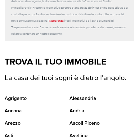
della normativa vigente, la documentazione relativa alle 'Informazioni sul Credito
Immobiliare' e il “Prospetto Informativo Europeo Standardizzato (Pies)' prima della stipula del
contratto per approfondire le clausole e le condizioni definitive del mutuo ottenuto nonché
potrà consultare sulla pagina
Trasparenza
i fogli informativi e gli altri documenti di
Trasparenza bancaria. Per verificare la soluzione finanziaria più adatta alle tue esigenze non
esitare a contattare un nostro consulente.
TROVA IL TUO IMMOBILE
La casa dei tuoi sogni è dietro l’angolo.
Agrigento
Alessandria
Ancona
Andria
Arezzo
Ascoli Piceno
Asti
Avellino