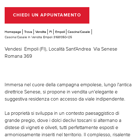
CHIEDI UN APPUNTAMENTO
Homepage
Trova
Vendita
FI
Empoli
Cascina/Casale
Cascina/Casale In Vendita Empoli 31681050-125
Vendesi  Empoli (FI), Località Sant'Andrea  Via Senese
Romana 369
Immersa nel cuore della campagna empolese, lungo l'antica
direttrice Senese, si propone in vendita un'elegante e
suggestiva residenza con accesso da viale indipendente.
La proprietà si sviluppa in un contesto paesaggistico di
grande pregio, dove i dolci declivi toscani si alternano a
distese di vigneti e oliveti, tutti perfettamente esposti e
armoniosamente inseriti nel territorio. Il complesso, risalente