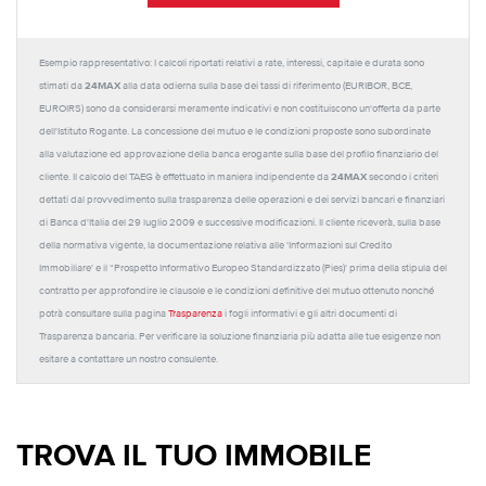
Esempio rappresentativo: I calcoli riportati relativi a rate, interessi, capitale e durata sono
24MAX
stimati da
alla data odierna sulla base dei tassi di riferimento (EURIBOR, BCE,
EUROIRS) sono da considerarsi meramente indicativi e non costituiscono un'offerta da parte
dell'Istituto Rogante. La concessione del mutuo e le condizioni proposte sono subordinate
alla valutazione ed approvazione della banca erogante sulla base del profilo finanziario del
24MAX
cliente. Il calcolo del TAEG è effettuato in maniera indipendente da
secondo i criteri
dettati dal provvedimento sulla trasparenza delle operazioni e dei servizi bancari e finanziari
di Banca d'Italia del 29 luglio 2009 e successive modificazioni. Il cliente riceverà, sulla base
della normativa vigente, la documentazione relativa alle 'Informazioni sul Credito
Immobiliare' e il “Prospetto Informativo Europeo Standardizzato (Pies)' prima della stipula del
contratto per approfondire le clausole e le condizioni definitive del mutuo ottenuto nonché
potrà consultare sulla pagina
Trasparenza
i fogli informativi e gli altri documenti di
Trasparenza bancaria. Per verificare la soluzione finanziaria più adatta alle tue esigenze non
esitare a contattare un nostro consulente.
TROVA IL TUO IMMOBILE