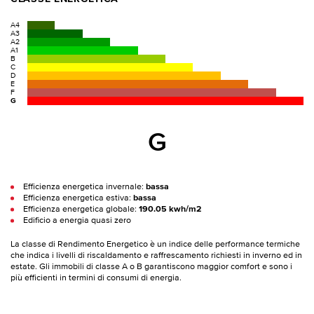
A4
A3
A2
A1
B
C
D
E
F
G
G
Efficienza energetica invernale:
bassa
Efficienza energetica estiva:
bassa
Efficienza energetica globale:
190.05 kwh/m2
Edificio a energia quasi zero
La classe di Rendimento Energetico è un indice delle performance termiche
che indica i livelli di riscaldamento e raffrescamento richiesti in inverno ed in
estate. Gli immobili di classe A o B garantiscono maggior comfort e sono i
più efficienti in termini di consumi di energia.