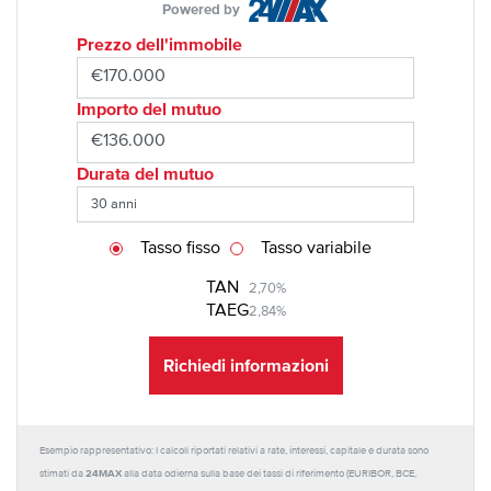
Powered by
Prezzo dell'immobile
Importo del mutuo
Durata del mutuo
Tasso fisso
Tasso variabile
TAN
2,70%
TAEG
2,84%
Richiedi informazioni
Esempio rappresentativo: I calcoli riportati relativi a rate, interessi, capitale e durata sono
24MAX
stimati da
alla data odierna sulla base dei tassi di riferimento (EURIBOR, BCE,