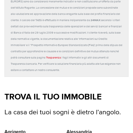
EUROIRS) sono da considerarsi meramente indicativi e non costituiscono un'offerta da parte
dell'Istituto Rogante. La concessione del mutuo e le condizioni proposte sono subordinate
alla valutazione ed approvazione della banca erogante sulla base del profilo finanziario del
24MAX
cliente. Il calcolo del TAEG è effettuato in maniera indipendente da
secondo i criteri
dettati dal provvedimento sulla trasparenza delle operazioni e dei servizi bancari e finanziari
di Banca d'Italia del 29 luglio 2009 e successive modificazioni. Il cliente riceverà, sulla base
della normativa vigente, la documentazione relativa alle 'Informazioni sul Credito
Immobiliare' e il “Prospetto Informativo Europeo Standardizzato (Pies)' prima della stipula del
contratto per approfondire le clausole e le condizioni definitive del mutuo ottenuto nonché
potrà consultare sulla pagina
Trasparenza
i fogli informativi e gli altri documenti di
Trasparenza bancaria. Per verificare la soluzione finanziaria più adatta alle tue esigenze non
esitare a contattare un nostro consulente.
TROVA IL TUO IMMOBILE
La casa dei tuoi sogni è dietro l’angolo.
Agrigento
Alessandria