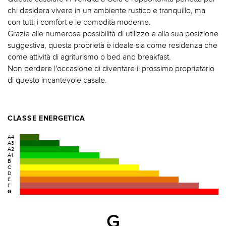
chi desidera vivere in un ambiente rustico e tranquillo, ma
con tutti i comfort e le comodità moderne.
Grazie alle numerose possibilità di utilizzo e alla sua posizione
suggestiva, questa proprietà è ideale sia come residenza che
come attività di agriturismo o bed and breakfast.
Non perdere l'occasione di diventare il prossimo proprietario
di questo incantevole casale.
CLASSE ENERGETICA
A4
A3
A2
A1
B
C
D
E
F
G
G