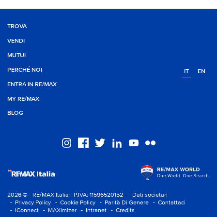
TROVA
VENDI
MUTUI
PERCHÉ NOI
IT
EN
ENTRA IN RE/MAX
MY RE/MAX
BLOG
2026 © - RE/MAX Italia - P.IVA: 11596520152
- Dati societari
- Privacy Policy
- Cookie Policy
- Parità Di Genere
- Contattaci
- iConnect
- MAXimizer
- Intranet
- Credits