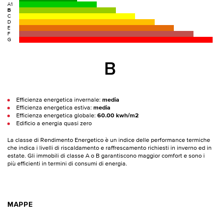
A1
B
C
D
E
F
G
B
Efficienza energetica invernale:
media
Efficienza energetica estiva:
media
Efficienza energetica globale:
60.00 kwh/m2
Edificio a energia quasi zero
La classe di Rendimento Energetico è un indice delle performance termiche
che indica i livelli di riscaldamento e raffrescamento richiesti in inverno ed in
estate. Gli immobili di classe A o B garantiscono maggior comfort e sono i
più efficienti in termini di consumi di energia.
MAPPE