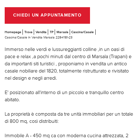
CHIEDI UN APPUNTAMENTO
Homepage
Trova
Vendita
TP
Marsala
Cascina/Casale
Cascina/Casale In Vendita Marsala 22841181-23
Immerso nelle verdi e lussureggianti colline ,in un oasi di
pace e relax ,a pochi minuti dal centro di Marsala (Trapani) e
da importanti siti turistici , proponiamo in vendita un antico
casale nobiliare del 1820, totalmente ristrutturato e rivisitato
nel design e negli arredi.
E' posizionato all'interno di un piccolo e tranquillo centro
abitato.
La proprietà è composta da tre unità immobiliari per un totale
di 800 mq, così distribuiti:
Immobile A - 450 mq ca con moderna cucina attrezzata, 2