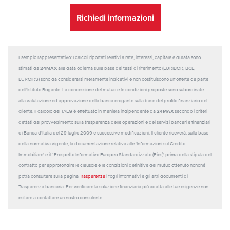
Richiedi informazioni
Esempio rappresentativo: I calcoli riportati relativi a rate, interessi, capitale e durata sono
24MAX
stimati da
alla data odierna sulla base dei tassi di riferimento (EURIBOR, BCE,
EUROIRS) sono da considerarsi meramente indicativi e non costituiscono un'offerta da parte
dell'Istituto Rogante. La concessione del mutuo e le condizioni proposte sono subordinate
alla valutazione ed approvazione della banca erogante sulla base del profilo finanziario del
24MAX
cliente. Il calcolo del TAEG è effettuato in maniera indipendente da
secondo i criteri
dettati dal provvedimento sulla trasparenza delle operazioni e dei servizi bancari e finanziari
di Banca d'Italia del 29 luglio 2009 e successive modificazioni. Il cliente riceverà, sulla base
della normativa vigente, la documentazione relativa alle 'Informazioni sul Credito
Immobiliare' e il “Prospetto Informativo Europeo Standardizzato (Pies)' prima della stipula del
contratto per approfondire le clausole e le condizioni definitive del mutuo ottenuto nonché
potrà consultare sulla pagina
Trasparenza
i fogli informativi e gli altri documenti di
Trasparenza bancaria. Per verificare la soluzione finanziaria più adatta alle tue esigenze non
esitare a contattare un nostro consulente.