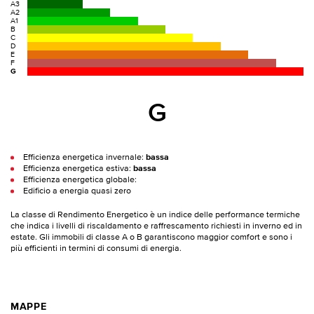
A3
A2
A1
B
C
D
E
F
G
G
Efficienza energetica invernale:
bassa
Efficienza energetica estiva:
bassa
Efficienza energetica globale:
Edificio a energia quasi zero
La classe di Rendimento Energetico è un indice delle performance termiche
che indica i livelli di riscaldamento e raffrescamento richiesti in inverno ed in
estate. Gli immobili di classe A o B garantiscono maggior comfort e sono i
più efficienti in termini di consumi di energia.
MAPPE