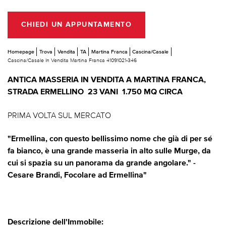
CHIEDI UN APPUNTAMENTO
Homepage
Trova
Vendita
TA
Martina Franca
Cascina/Casale
Cascina/Casale In Vendita Martina Franca 41091021-346
ANTICA MASSERIA IN VENDITA A MARTINA FRANCA,
STRADA ERMELLINO  23 VANI  1.750 MQ CIRCA
PRIMA VOLTA SUL MERCATO
"Ermellina, con questo bellissimo nome che già di per sé
fa bianco, è una grande masseria in alto sulle Murge, da
cui si spazia su un panorama da grande angolare." -
Cesare Brandi, Focolare ad Ermellina"
Descrizione dell'Immobile: