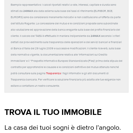
Esempio rappresentativo: I calcoli riportati relativi a rate, interessi, capitale e durata sono
24MAX
stimati da
alla data odierna sulla base dei tassi di riferimento (EURIBOR, BCE,
EUROIRS) sono da considerarsi meramente indicativi e non costituiscono un'offerta da parte
dell'Istituto Rogante. La concessione del mutuo e le condizioni proposte sono subordinate
alla valutazione ed approvazione della banca erogante sulla base del profilo finanziario del
24MAX
cliente. Il calcolo del TAEG è effettuato in maniera indipendente da
secondo i criteri
dettati dal provvedimento sulla trasparenza delle operazioni e dei servizi bancari e finanziari
di Banca d'Italia del 29 luglio 2009 e successive modificazioni. Il cliente riceverà, sulla base
della normativa vigente, la documentazione relativa alle 'Informazioni sul Credito
Immobiliare' e il “Prospetto Informativo Europeo Standardizzato (Pies)' prima della stipula del
contratto per approfondire le clausole e le condizioni definitive del mutuo ottenuto nonché
potrà consultare sulla pagina
Trasparenza
i fogli informativi e gli altri documenti di
Trasparenza bancaria. Per verificare la soluzione finanziaria più adatta alle tue esigenze non
esitare a contattare un nostro consulente.
TROVA IL TUO IMMOBILE
La casa dei tuoi sogni è dietro l’angolo.