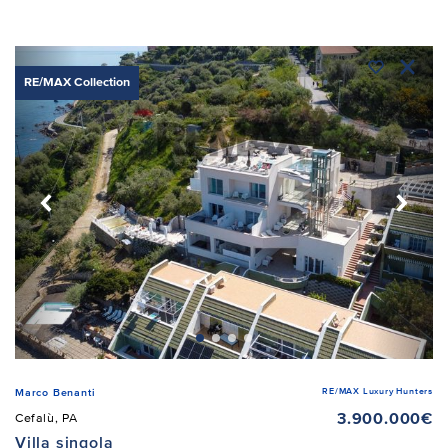
RE/MAX Collection
RE/MAX Luxury Hunters
Marco Benanti
3.900.000€
Cefalù, PA
Villa singola