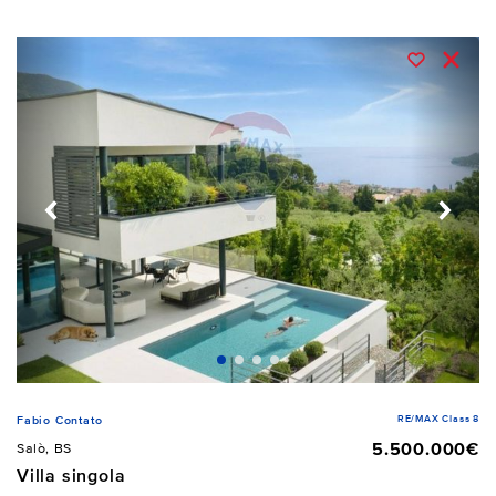
RE/MAX Class 8
Fabio Contato
5.500.000€
Salò, BS
Villa singola