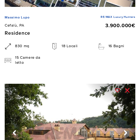
RE/MAX Luxury Hunters
Massimo Lupo
3.900.000€
Cefalù, PA
Residence
830 mq
18 Locali
16 Bagni
15 Camere da
letto