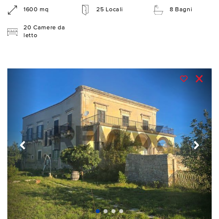
1600 mq
25 Locali
8 Bagni
20 Camere da
letto