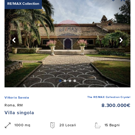
RE/MAX Collection
The RE/MAX Collection Crystal
Vittorio Savoia
8.300.000€
Roma, RM
Villa singola
1000 mq
20 Locali
15 Bagni