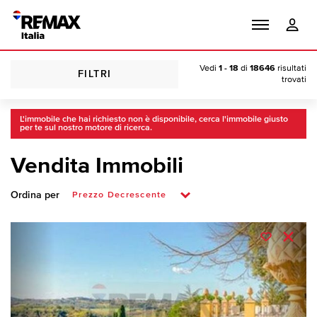
Vedi
1 - 18
di
18646
risultati
FILTRI
trovati
L'immobile che hai richiesto non è disponibile, cerca l'immobile giusto
per te sul nostro motore di ricerca.
Vendita Immobili
Ordina per