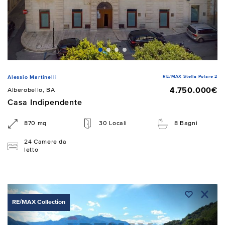
RE/MAX Stella Polare 2
Alessio Martinelli
4.750.000€
Alberobello, BA
Casa Indipendente
870 mq
30 Locali
8 Bagni
24 Camere da
letto
RE/MAX Collection