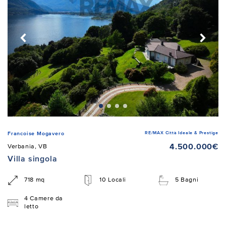
RE/MAX Città Ideale & Prestige
Francoise Mogavero
4.500.000€
Verbania, VB
Villa singola
718 mq
10 Locali
5 Bagni
4 Camere da
letto