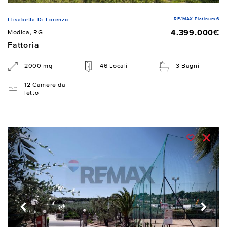
RE/MAX Platinum 6
Elisabetta Di Lorenzo
4.399.000€
Modica, RG
Fattoria
2000 mq
46 Locali
3 Bagni
12 Camere da
letto