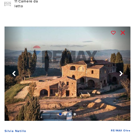
11 Camere da
letto
RE/MAX Oltre
Silvia Natillo