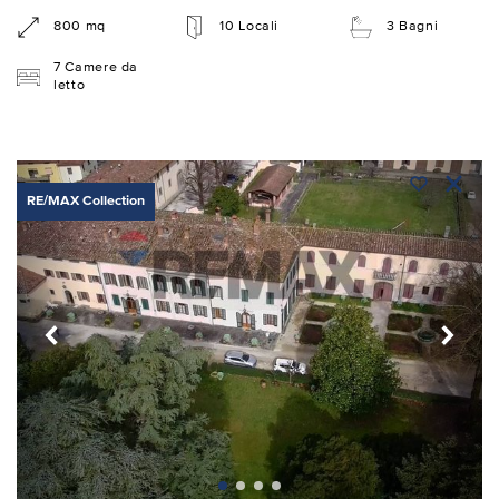
800 mq
10 Locali
3 Bagni
7 Camere da
letto
RE/MAX Collection