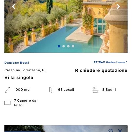
RE/MAX Golden House 3
Damiano Rossi
Richiedere quotazione
Crespina Lorenzana, PI
Villa singola
1000 mq
65 Locali
8 Bagni
7 Camere da
letto