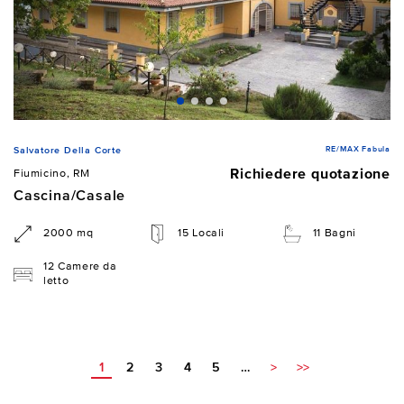
RE/MAX Fabula
Salvatore Della Corte
Richiedere quotazione
Fiumicino, RM
Cascina/Casale
2000 mq
15 Locali
11 Bagni
12 Camere da
letto
1
2
3
4
5
…
>
>>