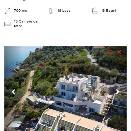
700 mq
18 Locali
16 Bagni
15 Camere da
letto