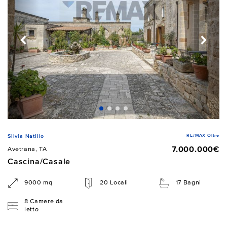
RE/MAX Oltre
Silvia Natillo
7.000.000€
Avetrana, TA
Cascina/Casale
9000 mq
20 Locali
17 Bagni
8 Camere da
letto