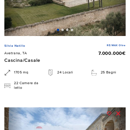
RE/MAX Oltre
Silvia Natillo
7.000.000€
Avetrana, TA
Cascina/Casale
1705 mq
24 Locali
25 Bagni
22 Camere da
letto