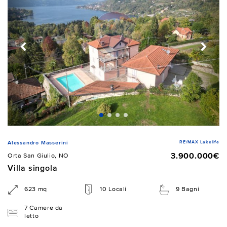
RE/MAX Lakelife
Alessandro Masserini
3.900.000€
Orta San Giulio, NO
Villa singola
623 mq
10 Locali
9 Bagni
7 Camere da
letto