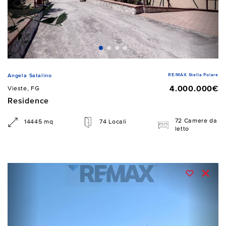
RE/MAX Stella Polare
Angela Satalino
4.000.000€
Vieste, FG
Residence
72 Camere da
14445 mq
74 Locali
letto