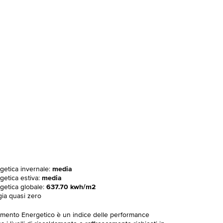
rgetica invernale:
media
getica estiva:
media
rgetica globale:
637.70 kwh/m2
gia quasi zero
imento Energetico è un indice delle performance