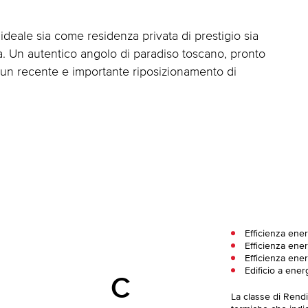
deale sia come residenza privata di prestigio sia
tà. Un autentico angolo di paradiso toscano, pronto
a un recente e importante riposizionamento di
Efficienza ene
Efficienza ener
Efficienza ene
Edificio a ener
C
La classe di Rend