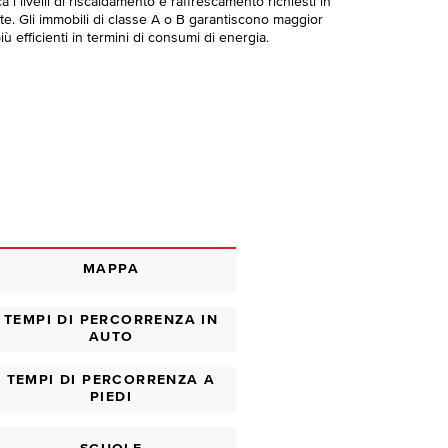
 i livelli di riscaldamento e raffrescamento richiesti in
te. Gli immobili di classe A o B garantiscono maggior
ù efficienti in termini di consumi di energia.
MAPPA
TEMPI DI PERCORRENZA IN
AUTO
TEMPI DI PERCORRENZA A
PIEDI