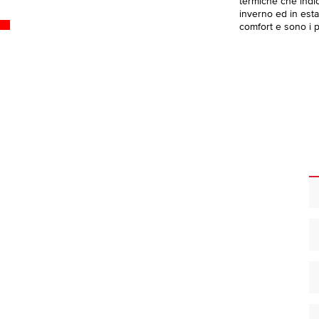
termiche che indica
inverno ed in esta
comfort e sono i pi