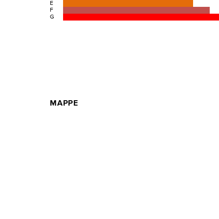
E
F
G
MAPPE