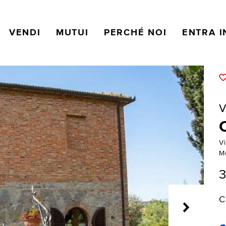
VENDI
MUTUI
PERCHÉ NOI
ENTRA I
V
V
M
3
C