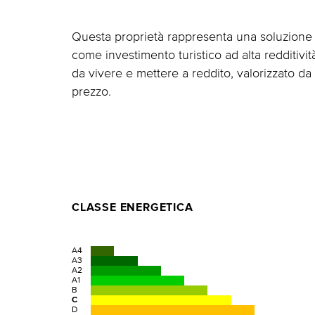
Questa proprietà rappresenta una soluzione i
come investimento turistico ad alta redditivi
da vivere e mettere a reddito, valorizzato d
prezzo.
CLASSE ENERGETICA
A4
A3
A2
A1
B
C
D