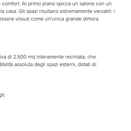
 e comfort. Al primo piano spicca un salone con un
 casa. Gli spazi risultano estremamente versatili: i
o essere vissuti come un'unica grande dimora
siva di 2.500 mq interamente recintata, che
ilità assoluta degli spazi esterni, dotati di:
li;