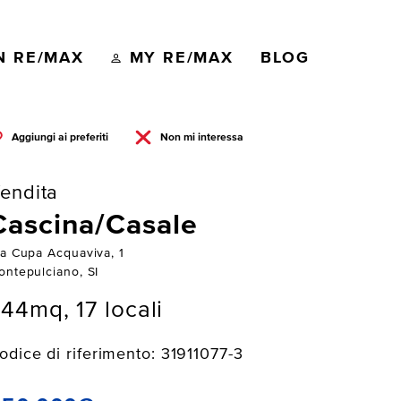
N RE/MAX
MY RE/MAX
BLOG
Aggiungi ai preferiti
Non mi interessa
endita
Cascina/Casale
ia Cupa Acquaviva, 1
ontepulciano, SI
44mq, 17 locali
odice di riferimento: 31911077-3