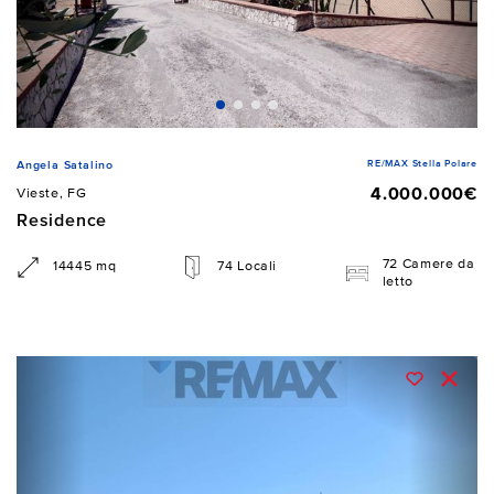
RE/MAX Stella Polare
Angela Satalino
4.000.000€
Vieste, FG
Residence
72 Camere da
14445 mq
74 Locali
letto