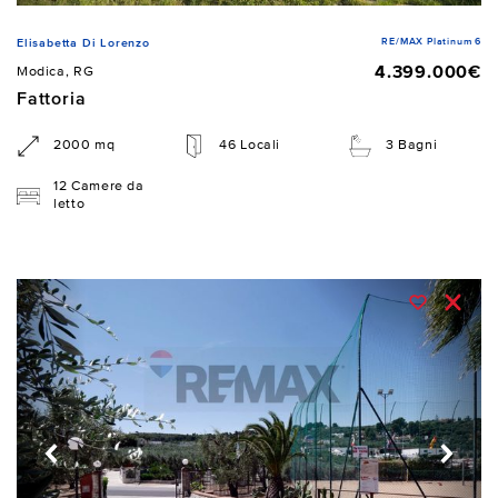
RE/MAX Platinum 6
Elisabetta Di Lorenzo
4.399.000€
Modica, RG
Fattoria
2000 mq
46 Locali
3 Bagni
12 Camere da
letto