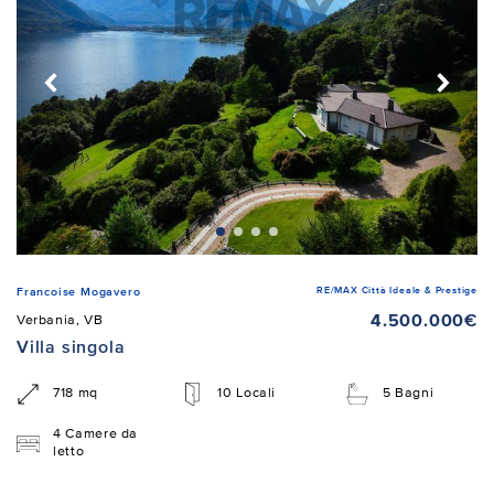
RE/MAX Città Ideale & Prestige
Francoise Mogavero
4.500.000€
Verbania, VB
Villa singola
718 mq
10 Locali
5 Bagni
4 Camere da
letto