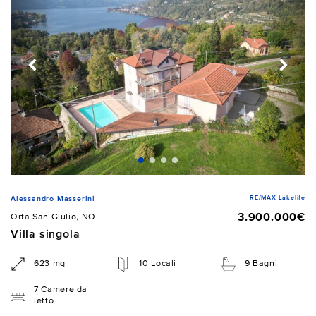
RE/MAX Lakelife
Alessandro Masserini
3.900.000€
Orta San Giulio, NO
Villa singola
623 mq
10 Locali
9 Bagni
7 Camere da
letto