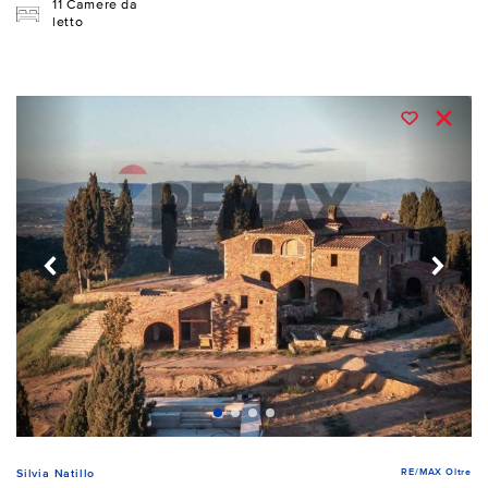
11 Camere da
letto
RE/MAX Oltre
Silvia Natillo