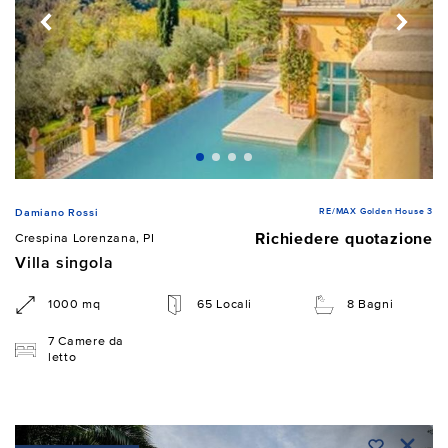
RE/MAX Golden House 3
Damiano Rossi
Richiedere quotazione
Crespina Lorenzana, PI
Villa singola
1000 mq
65 Locali
8 Bagni
7 Camere da
letto