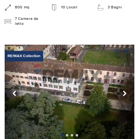
800 mq
10 Locali
3 Bagni
7 Camere da
letto
RE/MAX Collection