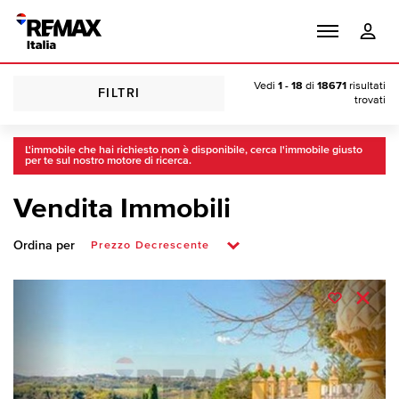
Vedi
1 - 18
di
18671
risultati
FILTRI
trovati
L'immobile che hai richiesto non è disponibile, cerca l'immobile giusto
per te sul nostro motore di ricerca.
Vendita Immobili
Ordina per