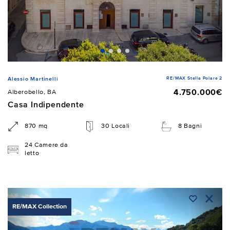
RE/MAX Stella Polare 2
Alessio Martinelli
4.750.000€
Alberobello, BA
Casa Indipendente
870 mq
30 Locali
8 Bagni
24 Camere da
letto
RE/MAX Collection