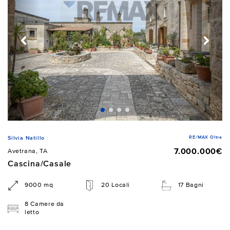
RE/MAX Oltre
Silvia Natillo
7.000.000€
Avetrana, TA
Cascina/Casale
9000 mq
20 Locali
17 Bagni
8 Camere da
letto