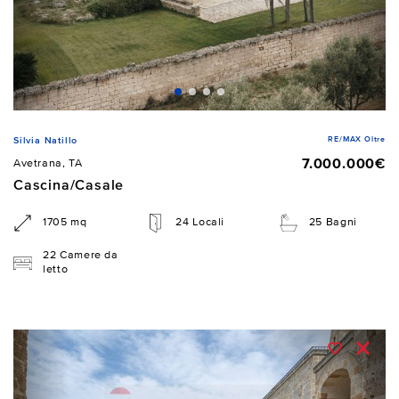
RE/MAX Oltre
Silvia Natillo
7.000.000€
Avetrana, TA
Cascina/Casale
1705 mq
24 Locali
25 Bagni
22 Camere da
letto