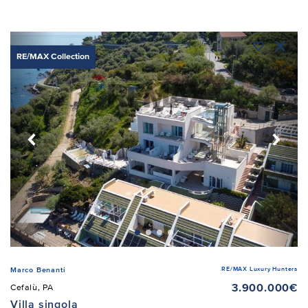
RE/MAX Collection
RE/MAX Luxury Hunters
Marco Benanti
3.900.000€
Cefalù, PA
Villa singola