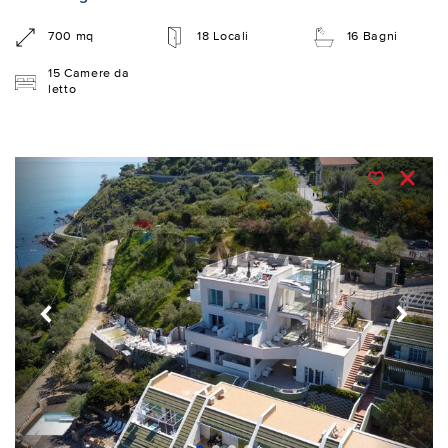
700 mq
18 Locali
16 Bagni
15 Camere da
letto