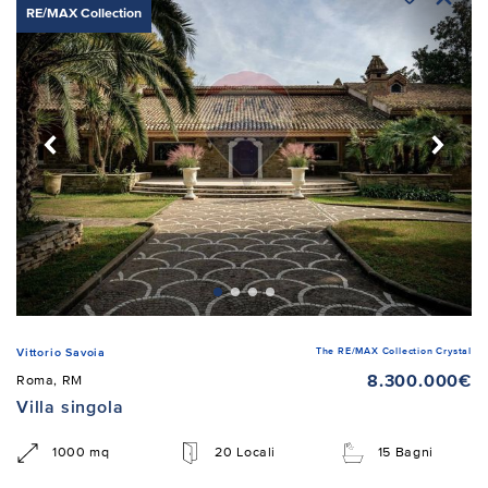
RE/MAX Collection
The RE/MAX Collection Crystal
Vittorio Savoia
8.300.000€
Roma, RM
Villa singola
1000 mq
20 Locali
15 Bagni