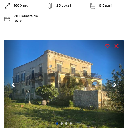
1600 mq
25 Locali
8 Bagni
20 Camere da
letto