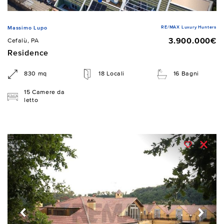
RE/MAX Luxury Hunters
Massimo Lupo
3.900.000€
Cefalù, PA
Residence
830 mq
18 Locali
16 Bagni
15 Camere da
letto