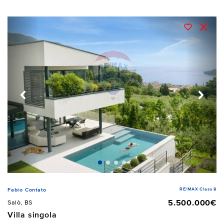
RE/MAX Class 8
Fabio Contato
5.500.000€
Salò, BS
Villa singola