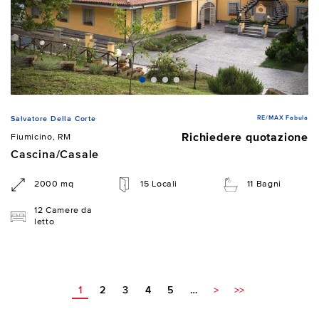
RE/MAX Fabula
Salvatore Della Corte
Richiedere quotazione
Fiumicino, RM
Cascina/Casale
2000 mq
15 Locali
11 Bagni
12 Camere da
letto
1
2
3
4
5
…
>
>>