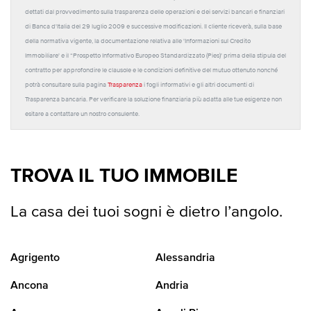
dettati dal provvedimento sulla trasparenza delle operazioni e dei servizi bancari e finanziari
di Banca d'Italia del 29 luglio 2009 e successive modificazioni. Il cliente riceverà, sulla base
della normativa vigente, la documentazione relativa alle 'Informazioni sul Credito
Immobiliare' e il “Prospetto Informativo Europeo Standardizzato (Pies)' prima della stipula del
contratto per approfondire le clausole e le condizioni definitive del mutuo ottenuto nonché
potrà consultare sulla pagina
Trasparenza
i fogli informativi e gli altri documenti di
Trasparenza bancaria. Per verificare la soluzione finanziaria più adatta alle tue esigenze non
esitare a contattare un nostro consulente.
TROVA IL TUO IMMOBILE
La casa dei tuoi sogni è dietro l’angolo.
Agrigento
Alessandria
Ancona
Andria