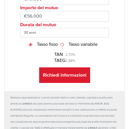
Importo del mutuo
Durata del mutuo
Tasso fisso
Tasso variabile
TAN
2,70%
TAEG
2,84%
Richiedi informazioni
Esempio rappresentativo: I calcoli riportati relativi a rate, interessi, capitale e durata sono
24MAX
stimati da
alla data odierna sulla base dei tassi di riferimento (EURIBOR, BCE,
EUROIRS) sono da considerarsi meramente indicativi e non costituiscono un'offerta da parte
dell'Istituto Rogante. La concessione del mutuo e le condizioni proposte sono subordinate
alla valutazione ed approvazione della banca erogante sulla base del profilo finanziario del
24MAX
cliente. Il calcolo del TAEG è effettuato in maniera indipendente da
secondo i criteri