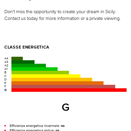
Don't miss the opportunity to create your dream in Sicily.
Contact us today for more information or a private viewing.
CLASSE ENERGETICA
A4
A3
A2
A1
B
C
D
E
F
G
G
Efficienza energetica invernale:
ns
Efficienza energetica estiva:
ns