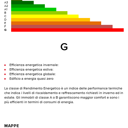
A3
A2
A1
B
C
D
E
F
G
G
Efficienza energetica invernale:
Efficienza energetica estiva:
Efficienza energetica globale:
Edificio a energia quasi zero
La classe di Rendimento Energetico è un indice delle performance termiche
che indica i livelli di riscaldamento e raffrescamento richiesti in inverno ed in
estate. Gli immobili di classe A o B garantiscono maggior comfort e sono i
più efficienti in termini di consumi di energia.
MAPPE