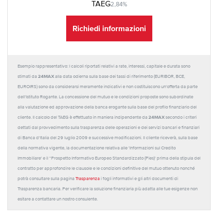
TAEG
2,84%
Richiedi informazioni
Esempio rappresentativo: I calcoli riportati relativi a rate, interessi, capitale e durata sono
24MAX
stimati da
alla data odierna sulla base dei tassi di riferimento (EURIBOR, BCE,
EUROIRS) sono da considerarsi meramente indicativi e non costituiscono un'offerta da parte
dell'Istituto Rogante. La concessione del mutuo e le condizioni proposte sono subordinate
alla valutazione ed approvazione della banca erogante sulla base del profilo finanziario del
24MAX
cliente. Il calcolo del TAEG è effettuato in maniera indipendente da
secondo i criteri
dettati dal provvedimento sulla trasparenza delle operazioni e dei servizi bancari e finanziari
di Banca d'Italia del 29 luglio 2009 e successive modificazioni. Il cliente riceverà, sulla base
della normativa vigente, la documentazione relativa alle 'Informazioni sul Credito
Immobiliare' e il “Prospetto Informativo Europeo Standardizzato (Pies)' prima della stipula del
contratto per approfondire le clausole e le condizioni definitive del mutuo ottenuto nonché
potrà consultare sulla pagina
Trasparenza
i fogli informativi e gli altri documenti di
Trasparenza bancaria. Per verificare la soluzione finanziaria più adatta alle tue esigenze non
esitare a contattare un nostro consulente.