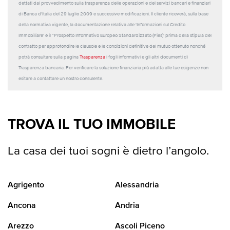
dettati dal provvedimento sulla trasparenza delle operazioni e dei servizi bancari e finanziari
di Banca d'Italia del 29 luglio 2009 e successive modificazioni. Il cliente riceverà, sulla base
della normativa vigente, la documentazione relativa alle 'Informazioni sul Credito
Immobiliare' e il “Prospetto Informativo Europeo Standardizzato (Pies)' prima della stipula del
contratto per approfondire le clausole e le condizioni definitive del mutuo ottenuto nonché
potrà consultare sulla pagina
Trasparenza
i fogli informativi e gli altri documenti di
Trasparenza bancaria. Per verificare la soluzione finanziaria più adatta alle tue esigenze non
esitare a contattare un nostro consulente.
TROVA IL TUO IMMOBILE
La casa dei tuoi sogni è dietro l’angolo.
Agrigento
Alessandria
Ancona
Andria
Arezzo
Ascoli Piceno