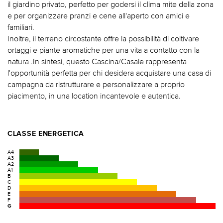
il giardino privato, perfetto per godersi il clima mite della zona
e per organizzare pranzi e cene all'aperto con amici e
familiari.
Inoltre, il terreno circostante offre la possibilità di coltivare
ortaggi e piante aromatiche per una vita a contatto con la
natura .In sintesi, questo Cascina/Casale rappresenta
l'opportunità perfetta per chi desidera acquistare una casa di
campagna da ristrutturare e personalizzare a proprio
piacimento, in una location incantevole e autentica.
CLASSE ENERGETICA
A4
A3
A2
A1
B
C
D
E
F
G