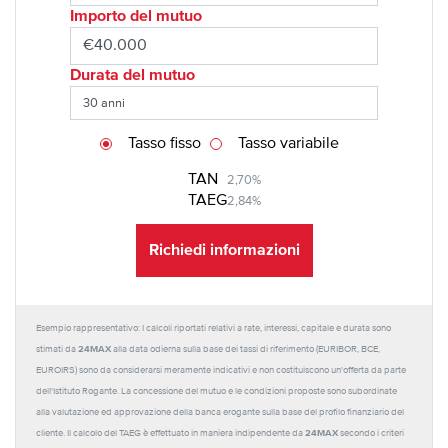
Importo del mutuo
Durata del mutuo
Tasso fisso
Tasso variabile
TAN
2,70%
TAEG
2,84%
Richiedi informazioni
Esempio rappresentativo: I calcoli riportati relativi a rate, interessi, capitale e durata sono
24MAX
stimati da
alla data odierna sulla base dei tassi di riferimento (EURIBOR, BCE,
EUROIRS) sono da considerarsi meramente indicativi e non costituiscono un'offerta da parte
dell'Istituto Rogante. La concessione del mutuo e le condizioni proposte sono subordinate
alla valutazione ed approvazione della banca erogante sulla base del profilo finanziario del
24MAX
cliente. Il calcolo del TAEG è effettuato in maniera indipendente da
secondo i criteri