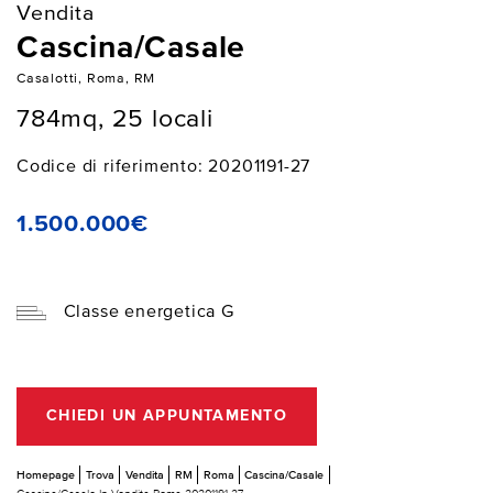
Vendita
Cascina/Casale
Casalotti, Roma, RM
784mq, 25 locali
Codice di riferimento: 20201191-27
1.500.000€
Classe energetica G
CHIEDI UN APPUNTAMENTO
Homepage
Trova
Vendita
RM
Roma
Cascina/Casale
Cascina/Casale In Vendita Roma 20201191-27