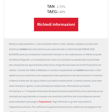
TAN
2,70%
TAEG
2,84%
Richiedi informazioni
Esempio rappresentativo: I calcoli riportati relativi a rate, interessi, capitale e durata sono
24MAX
stimati da
alla data odierna sulla base dei tassi di riferimento (EURIBOR, BCE,
EUROIRS) sono da considerarsi meramente indicativi e non costituiscono un'offerta da parte
dell'Istituto Rogante. La concessione del mutuo e le condizioni proposte sono subordinate
alla valutazione ed approvazione della banca erogante sulla base del profilo finanziario del
24MAX
cliente. Il calcolo del TAEG è effettuato in maniera indipendente da
secondo i criteri
dettati dal provvedimento sulla trasparenza delle operazioni e dei servizi bancari e finanziari
di Banca d'Italia del 29 luglio 2009 e successive modificazioni. Il cliente riceverà, sulla base
della normativa vigente, la documentazione relativa alle 'Informazioni sul Credito
Immobiliare' e il “Prospetto Informativo Europeo Standardizzato (Pies)' prima della stipula del
contratto per approfondire le clausole e le condizioni definitive del mutuo ottenuto nonché
potrà consultare sulla pagina
Trasparenza
i fogli informativi e gli altri documenti di
Trasparenza bancaria. Per verificare la soluzione finanziaria più adatta alle tue esigenze non