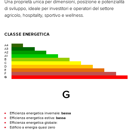
Una proprietà unica per dimensioni, posizione e potenzialità
di sviluppo, ideale per investitori e operatori del settore
agricolo, hospitality, sportivo e wellness.
CLASSE ENERGETICA
A4
A3
A2
A1
B
C
D
E
F
G
G
Efficienza energetica invernale:
bassa
Efficienza energetica estiva:
bassa
Efficienza energetica globale:
Edificio a energia quasi zero