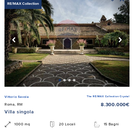
RE/MAX Collection
The RE/MAX Collection Crystal
Vittorio Savoia
8.300.000€
Roma, RM
Villa singola
1000 mq
20 Locali
15 Bagni