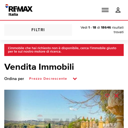
Vedi
1 - 18
di
18646
risultati
FILTRI
trovati
L'immobile che hai richiesto non è disponibile, cerca l'immobile giusto
per te sul nostro motore di ricerca.
Vendita Immobili
Ordina per