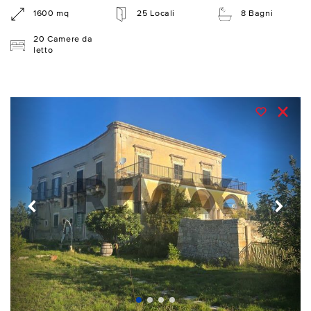
1600 mq
25 Locali
8 Bagni
20 Camere da
letto