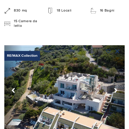
830 mq
18 Locali
16 Bagni
15 Camere da
letto
RE/MAX Collection