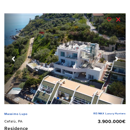
RE/MAX Luxury Hunters
Massimo Lupo
3.900.000€
Cefalù, PA
Residence