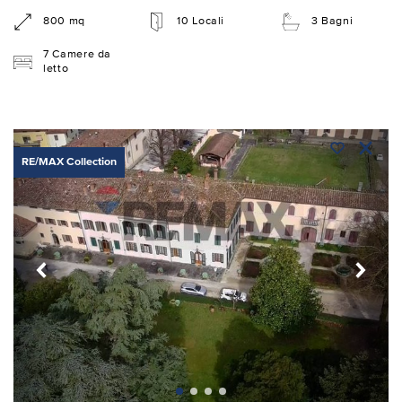
800 mq
10 Locali
3 Bagni
7 Camere da
letto
RE/MAX Collection