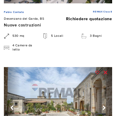
RE/MAX Class 8
Fabio Contato
Richiedere quotazione
Desenzano del Garda, BS
Nuove costruzioni
530 mq
5 Locali
3 Bagni
4 Camere da
letto