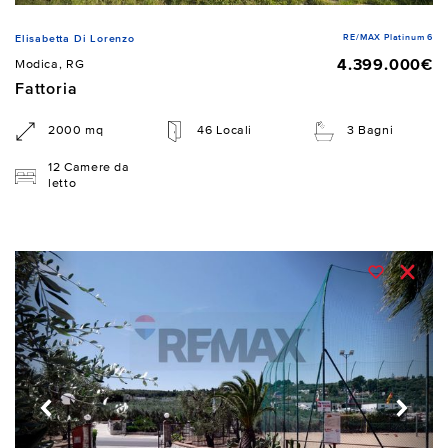
RE/MAX Platinum 6
Elisabetta Di Lorenzo
4.399.000€
Modica, RG
Fattoria
2000 mq
46 Locali
3 Bagni
12 Camere da
letto