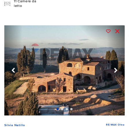
11 Camere da
letto
RE/MAX Oltre
Silvia Natillo