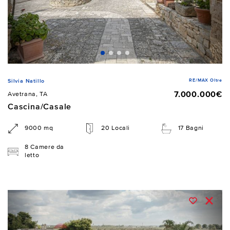
RE/MAX Oltre
Silvia Natillo
7.000.000€
Avetrana, TA
Cascina/Casale
9000 mq
20 Locali
17 Bagni
8 Camere da
letto