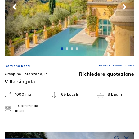
RE/MAX Golden House 3
Damiano Rossi
Richiedere quotazione
Crespina Lorenzana, PI
Villa singola
1000 mq
65 Locali
8 Bagni
7 Camere da
letto