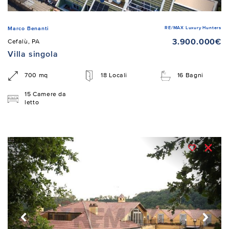
RE/MAX Luxury Hunters
Marco Benanti
3.900.000€
Cefalù, PA
Villa singola
700 mq
18 Locali
16 Bagni
15 Camere da
letto