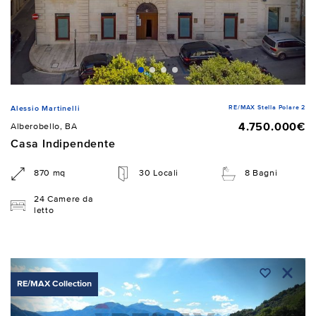
RE/MAX Stella Polare 2
Alessio Martinelli
4.750.000€
Alberobello, BA
Casa Indipendente
870 mq
30 Locali
8 Bagni
24 Camere da
letto
RE/MAX Collection