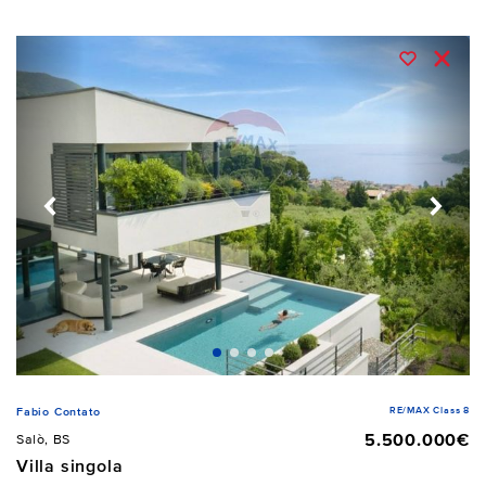
RE/MAX Class 8
Fabio Contato
5.500.000€
Salò, BS
Villa singola