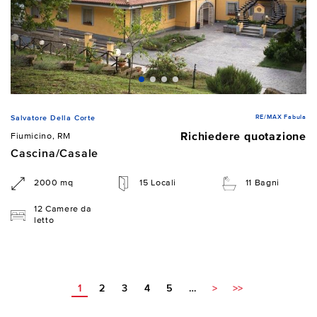
RE/MAX Fabula
Salvatore Della Corte
Richiedere quotazione
Fiumicino, RM
Cascina/Casale
2000 mq
15 Locali
11 Bagni
12 Camere da
letto
1
2
3
4
5
…
>
>>