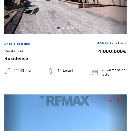
RE/MAX Stella Polare
Angela Satalino
4.000.000€
Vieste, FG
Residence
72 Camere da
14445 mq
74 Locali
letto