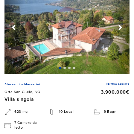
RE/MAX Lakelife
Alessandro Masserini
3.900.000€
Orta San Giulio, NO
Villa singola
623 mq
10 Locali
9 Bagni
7 Camere da
letto