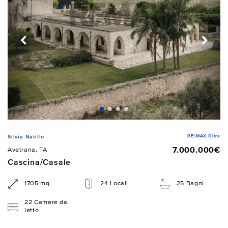
RE/MAX Oltre
Silvia Natillo
7.000.000€
Avetrana, TA
Cascina/Casale
1705 mq
24 Locali
25 Bagni
22 Camere da
letto