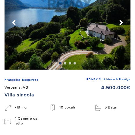
RE/MAX Città Ideale & Prestige
Francoise Mogavero
4.500.000€
Verbania, VB
Villa singola
718 mq
10 Locali
5 Bagni
4 Camere da
letto