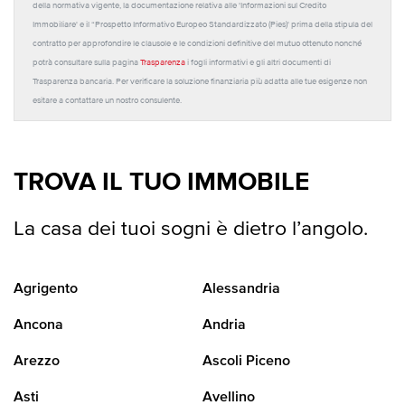
della normativa vigente, la documentazione relativa alle 'Informazioni sul Credito
Immobiliare' e il “Prospetto Informativo Europeo Standardizzato (Pies)' prima della stipula del
contratto per approfondire le clausole e le condizioni definitive del mutuo ottenuto nonché
potrà consultare sulla pagina
Trasparenza
i fogli informativi e gli altri documenti di
Trasparenza bancaria. Per verificare la soluzione finanziaria più adatta alle tue esigenze non
esitare a contattare un nostro consulente.
TROVA IL TUO IMMOBILE
La casa dei tuoi sogni è dietro l’angolo.
Agrigento
Alessandria
Ancona
Andria
Arezzo
Ascoli Piceno
Asti
Avellino