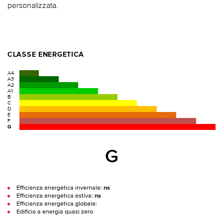
personalizzata.
CLASSE ENERGETICA
A4
A3
A2
A1
B
C
D
E
F
G
G
Efficienza energetica invernale:
ns
Efficienza energetica estiva:
ns
Efficienza energetica globale:
Edificio a energia quasi zero