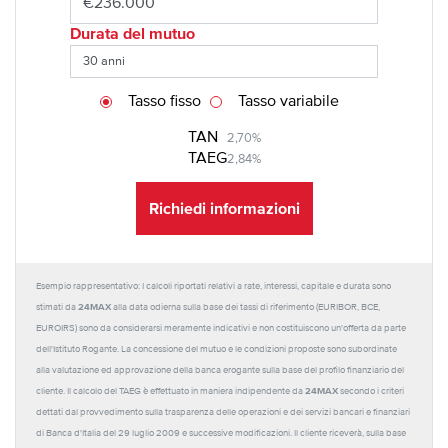
Durata del mutuo
Tasso fisso
Tasso variabile
TAN
2,70%
TAEG
2,84%
Richiedi informazioni
Esempio rappresentativo: I calcoli riportati relativi a rate, interessi, capitale e durata sono
24MAX
stimati da
alla data odierna sulla base dei tassi di riferimento (EURIBOR, BCE,
EUROIRS) sono da considerarsi meramente indicativi e non costituiscono un'offerta da parte
dell'Istituto Rogante. La concessione del mutuo e le condizioni proposte sono subordinate
alla valutazione ed approvazione della banca erogante sulla base del profilo finanziario del
24MAX
cliente. Il calcolo del TAEG è effettuato in maniera indipendente da
secondo i criteri
dettati dal provvedimento sulla trasparenza delle operazioni e dei servizi bancari e finanziari
di Banca d'Italia del 29 luglio 2009 e successive modificazioni. Il cliente riceverà, sulla base