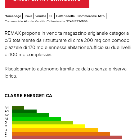
Homepage
Trova
Vendita
CL
Caltanissetta
Commerciale Altro
Commerciale Altro In Vendita Caltanissetta 32461533-1596
REMAX propone in vendita magazzino arigianale categoria
c/3 totalmente da ristrutturare di circa 200 mq con comodo
piazzale di 170 mq e annessa abitazione/ufficio su due livelli
di 100 mq complessivi.
Riscaldamento autonomo tramite caldaia a sanza e riserva
idrica.
CLASSE ENERGETICA
A4
A3
A2
A1
B
C
D
E
F