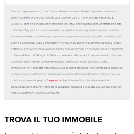
Esempio rappresentativo: I calcoli riportati relativi a rate, interessi, capitale e durata sono
24MAX
stimati da
alla data odierna sulla base dei tassi di riferimento (EURIBOR, BCE,
EUROIRS) sono da considerarsi meramente indicativi e non costituiscono un'offerta da parte
dell'Istituto Rogante. La concessione del mutuo e le condizioni proposte sono subordinate
alla valutazione ed approvazione della banca erogante sulla base del profilo finanziario del
24MAX
cliente. Il calcolo del TAEG è effettuato in maniera indipendente da
secondo i criteri
dettati dal provvedimento sulla trasparenza delle operazioni e dei servizi bancari e finanziari
di Banca d'Italia del 29 luglio 2009 e successive modificazioni. Il cliente riceverà, sulla base
della normativa vigente, la documentazione relativa alle 'Informazioni sul Credito
Immobiliare' e il “Prospetto Informativo Europeo Standardizzato (Pies)' prima della stipula del
contratto per approfondire le clausole e le condizioni definitive del mutuo ottenuto nonché
potrà consultare sulla pagina
Trasparenza
i fogli informativi e gli altri documenti di
Trasparenza bancaria. Per verificare la soluzione finanziaria più adatta alle tue esigenze non
esitare a contattare un nostro consulente.
TROVA IL TUO IMMOBILE