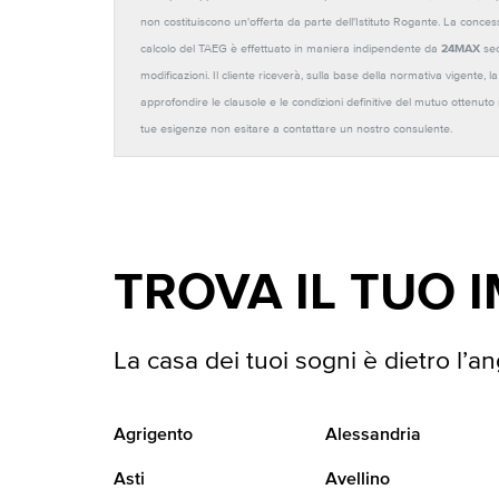
non costituiscono un'offerta da parte dell'Istituto Rogante. La conces
calcolo del TAEG è effettuato in maniera indipendente da
24MAX
sec
modificazioni. Il cliente riceverà, sulla base della normativa vigente,
approfondire le clausole e le condizioni definitive del mutuo ottenut
tue esigenze non esitare a contattare un nostro consulente.
TROVA IL TUO 
La casa dei tuoi sogni è dietro l’an
Agrigento
Alessandria
Asti
Avellino