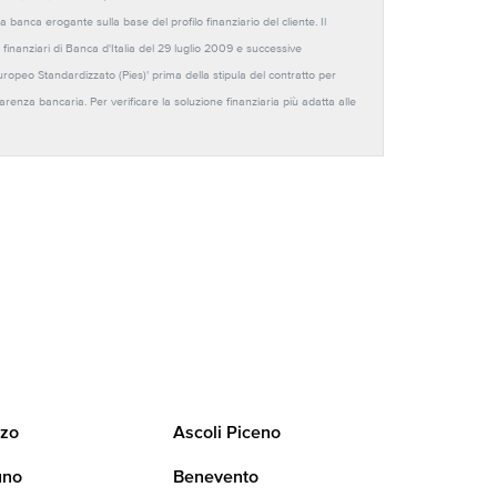
anca erogante sulla base del profilo finanziario del cliente. Il
 finanziari di Banca d'Italia del 29 luglio 2009 e successive
Europeo Standardizzato (Pies)' prima della stipula del contratto per
sparenza bancaria. Per verificare la soluzione finanziaria più adatta alle
zo
Ascoli Piceno
uno
Benevento