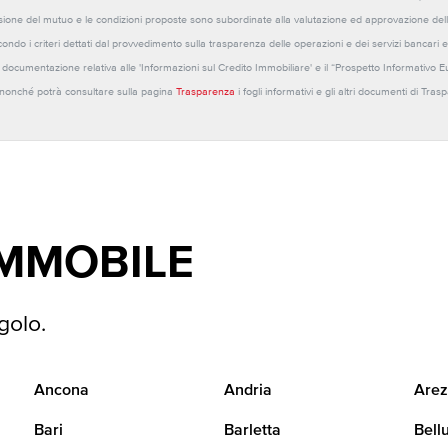
sione del mutuo e le condizioni proposte sono subordinate alla valutazione ed approvazione della b
ondo i criteri dettati dal provvedimento sulla trasparenza delle operazioni e dei servizi bancari e
 la documentazione relativa alle 'Informazioni sul Credito Immobiliare' e il “Prospetto Informativo 
o nonché potrà consultare sulla pagina
Trasparenza
i fogli informativi e gli altri documenti di Tra
IMMOBILE
golo.
Ancona
Andria
Arez
Bari
Barletta
Bell