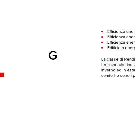
Efficienza ene
Efficienza ener
Efficienza ener
Edificio a ener
G
La classe di Rend
termiche che indica
inverno ed in esta
comfort e sono i pi