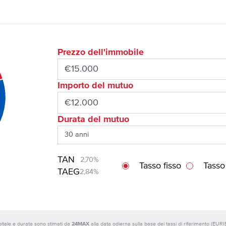
Prezzo dell'immobile
Importo del mutuo
Durata del mutuo
TAN
2,70%
Tasso fisso
Tasso
TAEG
2,84%
capitale e durata sono stimati da
24MAX
alla data odierna sulla base dei tassi di riferimento (E