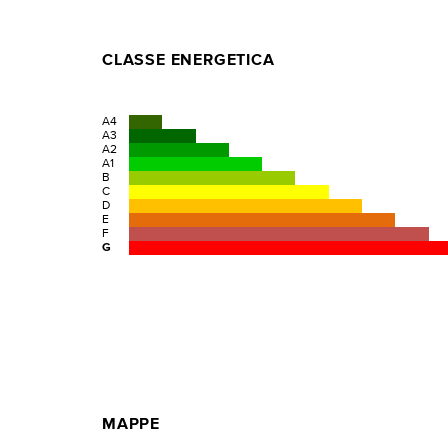
CLASSE ENERGETICA
A4
A3
A2
A1
B
C
D
E
F
G
MAPPE