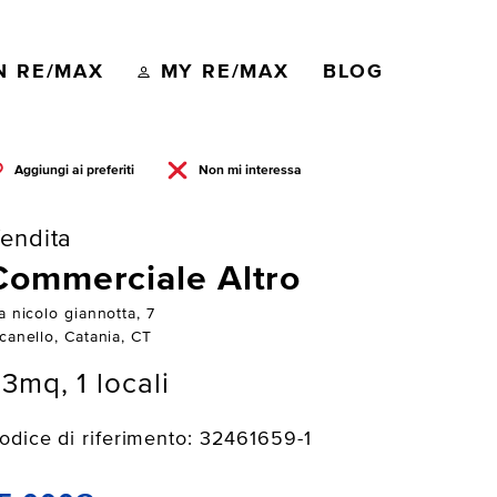
N RE/MAX
MY RE/MAX
BLOG
Aggiungi ai preferiti
Non mi interessa
endita
Commerciale Altro
a nicolo giannotta, 7
canello, Catania, CT
3mq, 1 locali
odice di riferimento: 32461659-1