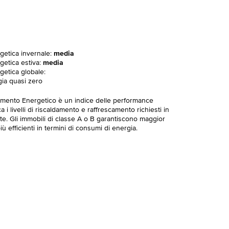
rgetica invernale:
media
getica estiva:
media
getica globale:
gia quasi zero
imento Energetico è un indice delle performance
 i livelli di riscaldamento e raffrescamento richiesti in
te. Gli immobili di classe A o B garantiscono maggior
ù efficienti in termini di consumi di energia.