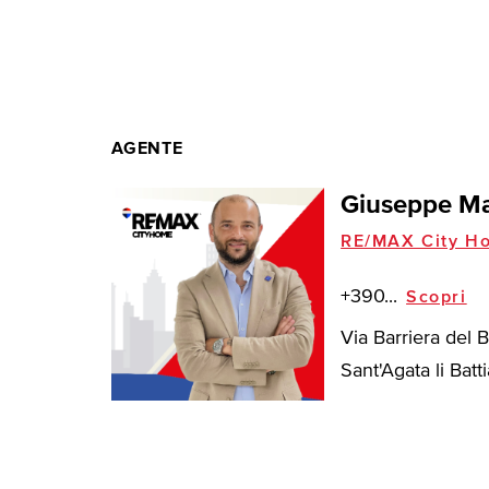
AGENTE
Giuseppe Ma
RE/MAX City H
+390...
Scopri
Via Barriera del 
Sant'Agata li Battia