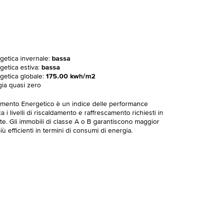
rgetica invernale:
bassa
getica estiva:
bassa
rgetica globale:
175.00 kwh/m2
gia quasi zero
imento Energetico è un indice delle performance
 i livelli di riscaldamento e raffrescamento richiesti in
te. Gli immobili di classe A o B garantiscono maggior
ù efficienti in termini di consumi di energia.