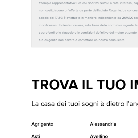
Esempio rappresentativo: I calcoli riportati relativi a rate, interessi, 
non costituiscono un'offerta da parte dell'Istituto Rogante. La conces
calcolo del TAEG è effettuato in maniera indipendente da
24MAX
sec
modificazioni. Il cliente riceverà, sulla base della normativa vigente,
approfondire le clausole e le condizioni definitive del mutuo ottenut
tue esigenze non esitare a contattare un nostro consulente.
TROVA IL TUO 
La casa dei tuoi sogni è dietro l’an
Agrigento
Alessandria
Asti
Avellino