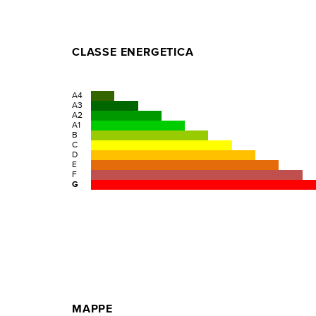
CLASSE ENERGETICA
A4
A3
A2
A1
B
C
D
E
F
G
MAPPE