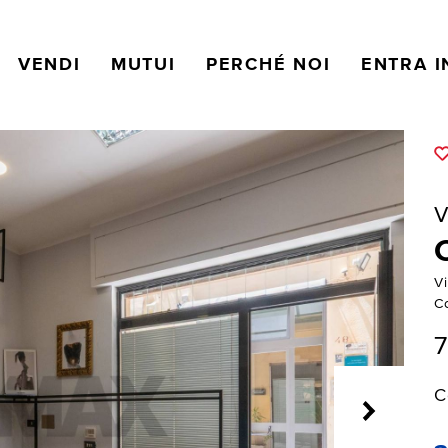
VENDI
MUTUI
PERCHÉ NOI
ENTRA I
V
V
C
7
C