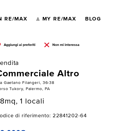
N RE/MAX
MY RE/MAX
BLOG
Aggiungi ai preferiti
Non mi interessa
endita
Commerciale Altro
ia Gaetano Filangeri, 36-38
orso Tukory, Palermo, PA
8mq, 1 locali
odice di riferimento: 22841202-64