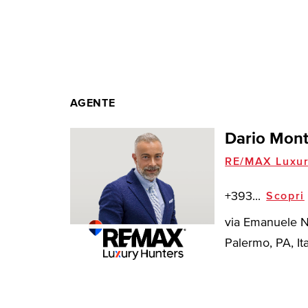
AGENTE
Dario Mon
RE/MAX Luxur
+393...
Scopri
via Emanuele No
Palermo, PA, Ita