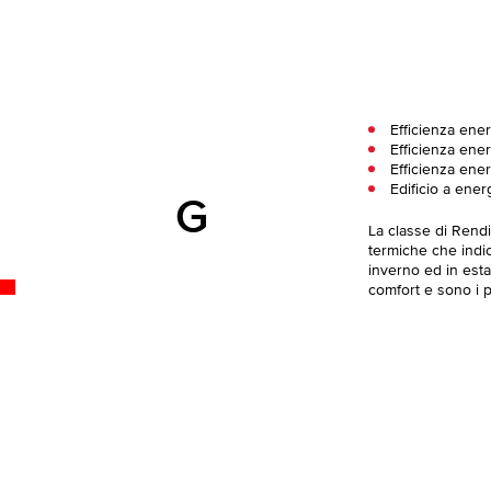
Efficienza ene
Efficienza ener
Efficienza ene
Edificio a ener
G
La classe di Rend
termiche che indica
inverno ed in esta
comfort e sono i pi