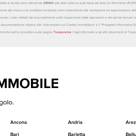
capitale e durata sono stimati da
24MAX
alla data odierna sulla base dei tassi di riferimento (E
sione del mutuo e le condizioni proposte sono subordinate alla valutazione ed approvazione della b
ondo i criteri dettati dal provvedimento sulla trasparenza delle operazioni e dei servizi bancari e
 la documentazione relativa alle 'Informazioni sul Credito Immobiliare' e il “Prospetto Informativo 
o nonché potrà consultare sulla pagina
Trasparenza
i fogli informativi e gli altri documenti di Tra
IMMOBILE
golo.
Ancona
Andria
Arez
Bari
Barletta
Bell