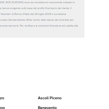
URIBOR, BCE, EUROIRS) sono da considerarsi meramente indicativi e
anca erogante sulla base del profilo finanziario del cliente. Il
 finanziari di Banca d'Italia del 29 luglio 2009 e successive
Europeo Standardizzato (Pies)' prima della stipula del contratto per
sparenza bancaria. Per verificare la soluzione finanziaria più adatta alle
zo
Ascoli Piceno
uno
Benevento